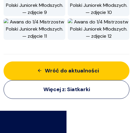
Wróć do aktualności
Więcej z:
Siatkarki