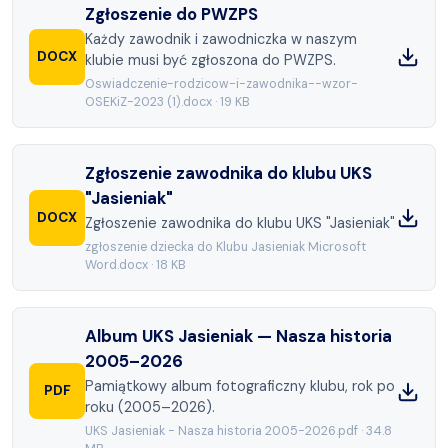
Zgłoszenie do PWZPS
Każdy zawodnik i zawodniczka w naszym
DOCX
klubie musi być zgłoszona do PWZPS.
Oswiadczenie-rodzicow-i-zawodnika--wzor-
OSEKiZ-2023 (1).docx
·
19 KB
Zgłoszenie zawodnika do klubu UKS
"Jasieniak"
DOCX
Zgłoszenie zawodnika do klubu UKS "Jasieniak"
zgłoszenie dziecka do Klubu Jasieniak Microsoft
Word.docx
·
18 KB
Album UKS Jasieniak — Nasza historia
2005–2026
Pamiątkowy album fotograficzny klubu, rok po
PDF
roku (2005–2026).
UKS Jasieniak - Nasza historia 2005-2026.pdf
·
34.8