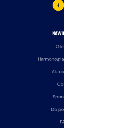
NAWIGACJA
O klubie
Harmonogram treningów
Aktualności
Obozy
Sponsorzy
Do pobrania
FAQ