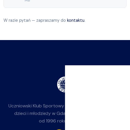
MB
W razie pytań — zapraszamy do
kontaktu
.
Uczniowski Klub Sportowy
Jasieniak
— siatkówka dla
dzieci i młodzieży w Gdańsku-Jasieniu. Działamy
od 1996 roku przy SP 85.