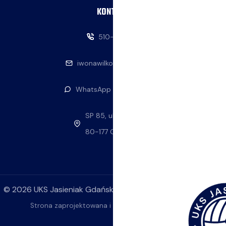
KONTAKT
510-146-069
iwonawilkowska@interia.pl
WhatsApp — napisz do nas
SP 85, ul. Stolema 59
80-177 Gdańsk
©
2026
UKS Jasieniak Gdańsk. Wszelkie prawa zastrzeżone.
Strona zaprojektowana i wykonana przez
ok4YOU