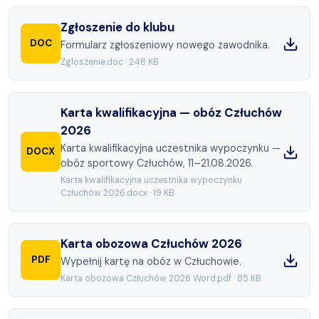
Zgłoszenie do klubu
DOC
Formularz zgłoszeniowy nowego zawodnika.
Zgloszenie.doc
·
248 KB
Karta kwalifikacyjna — obóz Człuchów
2026
Karta kwalifikacyjna uczestnika wypoczynku —
DOCX
obóz sportowy Człuchów, 11–21.08.2026.
Karta kwalifikacyjna uczestnika wypoczynku
Człuchów 2026.docx
·
19 KB
Karta obozowa Człuchów 2026
PDF
Wypełnij kartę na obóz w Człuchowie.
Karta obozowa Człuchów 2026 Word.pdf
·
85 KB