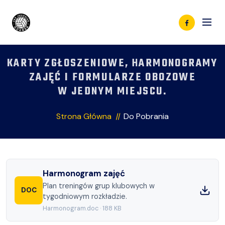
DO POBRANIA
KARTY ZGŁOSZENIOWE, HARMONOGRAMY
ZAJĘĆ I FORMULARZE OBOZOWE
W JEDNYM MIEJSCU.
Strona Główna
Do Pobrania
Harmonogram zajęć
Plan treningów grup klubowych w
DOC
tygodniowym rozkładzie.
Harmonogram.doc
·
188 KB