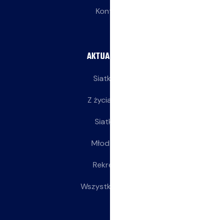
Kontakt
AKTUALNOŚCI
Siatkarze
Z życia klubu
Siatkarki
Młodziczki
Rekreacja
Wszystkie wpisy