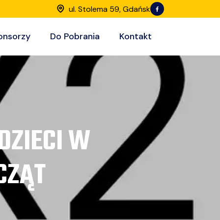
ul. Stolema 59, Gdańsk
onsorzy
Do Pobrania
Kontakt
DZIECI W
CZĄT