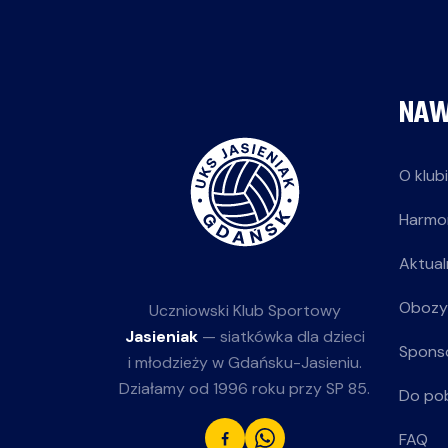
NAW
O klub
Harmo
Aktual
Obozy
Uczniowski Klub Sportowy
Jasieniak
— siatkówka dla dzieci
Spons
i młodzieży w Gdańsku-Jasieniu.
Działamy od 1996 roku przy SP 85.
Do po
FAQ