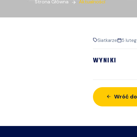
Strona Główna
Aktualności
Siatkarze
5 lute
WYNIKI
Wróć do