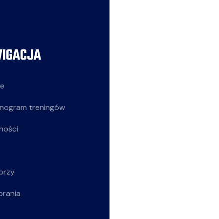
IGACJA
AKTUALNOŚCI
ie
Siatkarze
nogram treningów
Z życia klubu
ności
Siatkarki
Młodziczki
orzy
Rekreacja
brania
Wszystkie wpisy