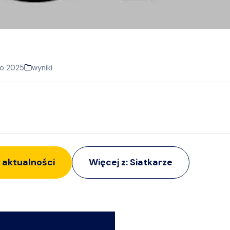
go 2025
wyniki
 aktualności
Więcej z:
Siatkarze