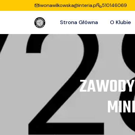
iwonawilkowska@interia.pl
510146069
Strona Główna
O Klubie
ZAWODY 
MIN