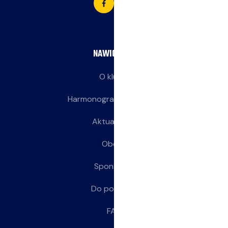
NAWIGACJA
O klubie
Harmonogram treningów
Aktualności
Obozy
Sponsorzy
Do pobrania
FAQ