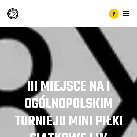
III MIEJSCE NA I
OGÓLNOPOLSKIM
TURNIEJU MINI PIŁKI