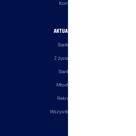
Kontakt
AKTUALNOŚCI
Siatkarze
Z życia klubu
Siatkarki
Młodziczki
Rekreacja
Wszystkie wpisy