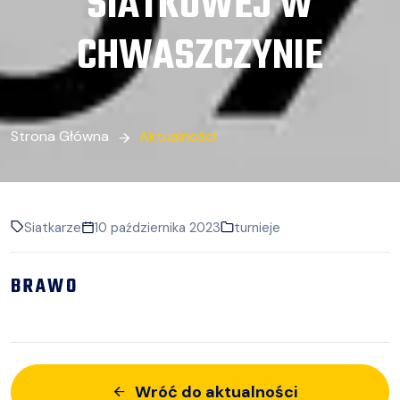
SIATKOWEJ W
CHWASZCZYNIE
Strona Główna
Aktualności
Siatkarze
10 października 2023
turnieje
BRAWO
Wróć do aktualności