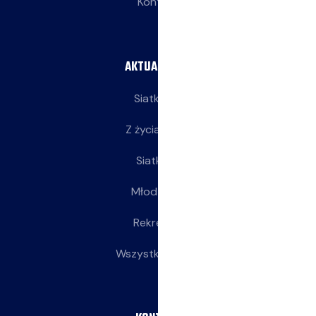
Kontakt
AKTUALNOŚCI
Siatkarze
Z życia klubu
Siatkarki
Młodziczki
Rekreacja
Wszystkie wpisy