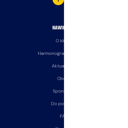
NAWIGACJA
O klubie
Harmonogram treningów
Aktualności
Obozy
Sponsorzy
Do pobrania
FAQ