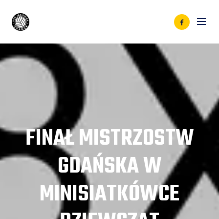
FINAŁ MISTRZOSTW
GDAŃSKA W
MINISIATKÓWCE