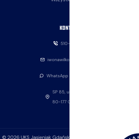
KONTAKT
510-146-069
iwonawilkowska@interia.pl
WhatsApp — napisz do nas
SP 85, ul. Stolema 59
80-177 Gdańsk
©
2026
UKS Jasieniak Gdańsk. Wszelkie prawa zastrzeżone.