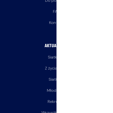
Do pobrania
FAQ
Kontakt
AKTUALNOŚCI
Siatkarze
Z życia klubu
Siatkarki
Młodziczki
Rekreacja
Wszystkie wpisy