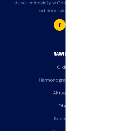
dzieci i młodzieży w Gdańsku-Jasieniu. Działamy
od 1996 roku przy SP 85.
NAWIGACJA
O klubie
Harmonogram treningów
Aktualności
Obozy
Sponsorzy