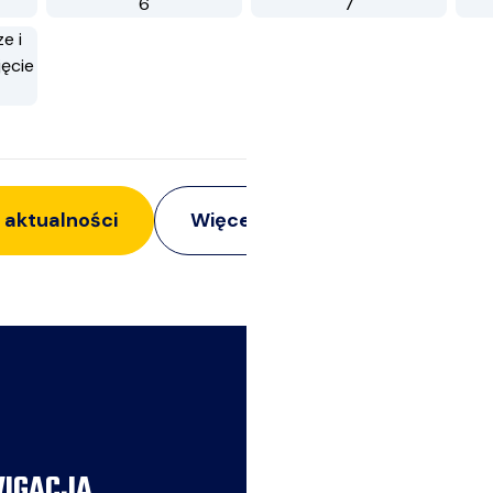
 aktualności
Więcej z:
Z życia klubu
IGACJA
AKTUALNOŚCI