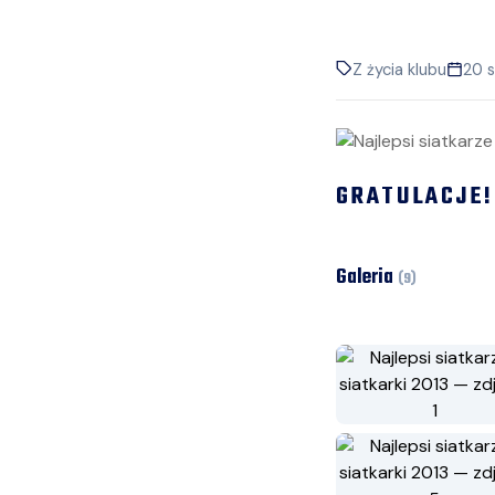
Z życia klubu
20 s
GRATULACJE!
Galeria
(
9
)