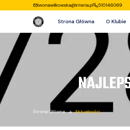
iwonawilkowska@interia.pl
510146069
Strona Główna
O Klubie
NAJLEPS
Strona Główna
Aktualności