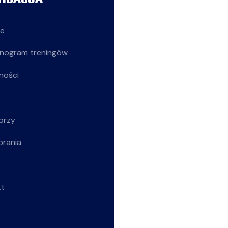
ie
Siatkarze
nogram treningów
Z życia klubu
ności
Siatkarki
Młodziczki
orzy
Rekreacja
brania
Wszystkie wpisy
kt