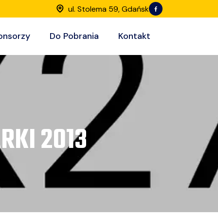
ul. Stolema 59, Gdańsk
onsorzy
Do Pobrania
Kontakt
RKI 2013