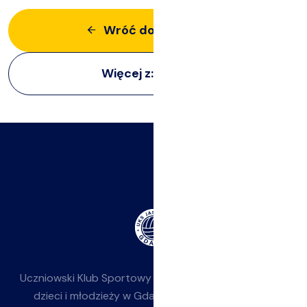
Wróć do aktualności
Więcej z:
Imprezy
Uczniowski Klub Sportowy
Jasieniak
— siatkówka dla
dzieci i młodzieży w Gdańsku-Jasieniu. Działamy