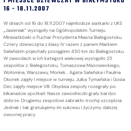
I MIEJSCE DZIEWCZAT W BIAŁYMSTOKU
16 - 18.11.2007
W dniach od 16 do 18.11.2007 najmłodsze siatkarki z UKS
„Jasieniak” wystąpiły na Ogólnopolskim Turnieju
Minisiatkówki o Puchar Prezydenta Miasta Białegostoku.
Cztery dziewczęta z klasy IV razem z panem Markiem
Sałańskim pojechały pociągiem 450 km do Białegostoku.
W zawodach w ich kategorii wiekowej wystąpiło 25
zespołów z: Białegostoku, Tomaszowa Mazowieckiego,
Wołomina, Warszawy, Moniek… Agata Sałańska i Paulina
Okonek zajęły I miejsce w turnieju. Julka Tymańska i Gosia
Dec zajęły miejsce VIII. Obydwa zespoły rozegrały po
kilkanaście spotkań. Nasze zawodniczki grały bardzo
dobrze. Drugiemu zespołowi zabrakło trochę szczęścia.
Jednak i tak gratulujemy im sukcesu i życzymy dalszej
owocnej pracy.