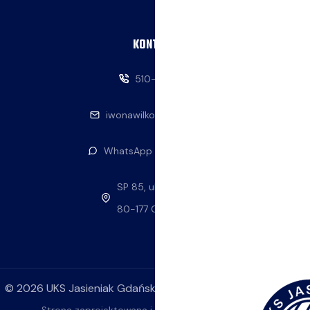
KONTAKT
510-146-069
iwonawilkowska@interia.pl
WhatsApp — napisz do nas
SP 85, ul. Stolema 59
80-177 Gdańsk
©
2026
UKS Jasieniak Gdańsk. Wszelkie prawa zastrzeżone.