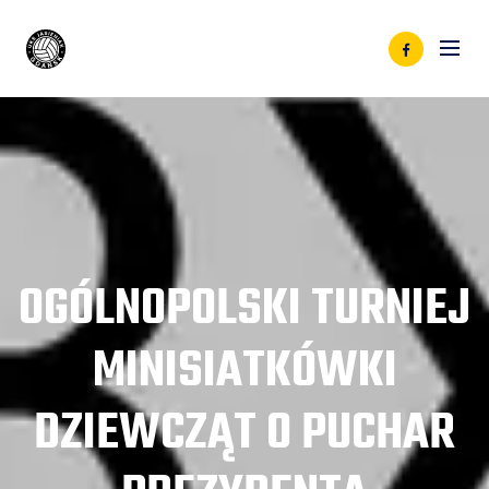
OGÓLNOPOLSKI TURNIEJ
MINISIATKÓWKI
DZIEWCZĄT O PUCHAR