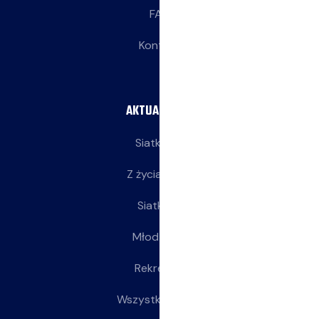
FAQ
Kontakt
AKTUALNOŚCI
Siatkarze
Z życia klubu
Siatkarki
Młodziczki
Rekreacja
Wszystkie wpisy