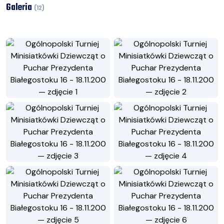
Galeria
(
12
)