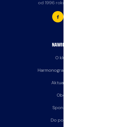
od 1996 roku przy SP 85.
NAWIGACJA
O klubie
Harmonogram treningów
Aktualności
Obozy
Sponsorzy
Do pobrania