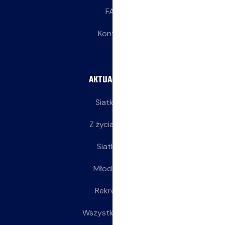
FAQ
Kontakt
AKTUALNOŚCI
Siatkarze
Z życia klubu
Siatkarki
Młodziczki
Rekreacja
Wszystkie wpisy