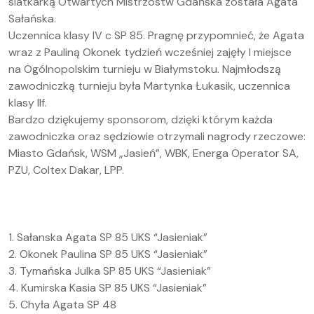
siatkarką Otwartych Mistrzostw Gdańska została Agata
Sałańska.
Uczennica klasy IV c SP 85. Pragnę przypomnieć, że Agata
wraz z Pauliną Okonek tydzień wcześniej zajęły I miejsce
na Ogólnopolskim turnieju w Białymstoku. Najmłodszą
zawodniczką turnieju była Martynka Łukasik, uczennica
klasy IIf.
Bardzo dziękujemy sponsorom, dzięki którym każda
zawodniczka oraz sędziowie otrzymali nagrody rzeczowe:
Miasto Gdańsk, WSM „Jasień”, WBK, Energa Operator SA,
PZU, Coltex Dakar, LPP.
1. Sałanska Agata SP 85 UKS “Jasieniak”
2. Okonek Paulina SP 85 UKS “Jasieniak”
3. Tymańska Julka SP 85 UKS “Jasieniak”
4. Kumirska Kasia SP 85 UKS “Jasieniak”
5. Chyła Agata SP 48