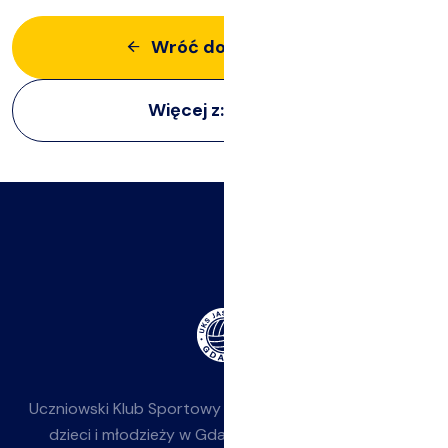
Wróć do aktualności
Więcej z:
Imprezy
Uczniowski Klub Sportowy
Jasieniak
— siatkówka dla
dzieci i młodzieży w Gdańsku-Jasieniu. Działamy