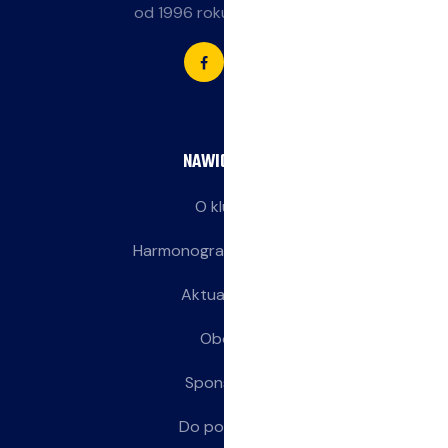
od 1996 roku przy SP 85.
NAWIGACJA
O klubie
Harmonogram treningów
Aktualności
Obozy
Sponsorzy
Do pobrania