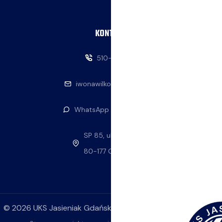
KONTAKT
510-146-069
iwonawilkowska@interia.pl
WhatsApp — napisz do nas
SP 85, ul. Stolema 59
80-177 Gdańsk
©
2026
UKS Jasieniak Gdańsk. Wszelkie prawa zastrzeżone.