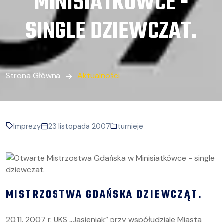
MINISIATKÓWCE -
SINGLE DZIEWCZAT.
Strona Główna
Aktualności
Imprezy
23 listopada 2007
turnieje
MISTRZOSTWA GDAŃSKA DZIEWCZĄT.
20.11. 2007 r. UKS „Jasieniak” przy współudziale Miasta