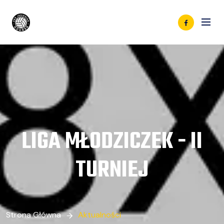
LIGA MŁODZICZEK - II
TURNIEJ
Strona Główna
Aktualności