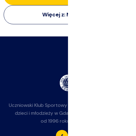
Więcej z:
Młodziczki
Uczniowski Klub Sportowy
Jasieniak
— siatkówka dla
dzieci i młodzieży w Gdańsku-Jasieniu. Działamy
od 1996 roku przy SP 85.