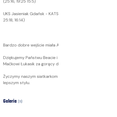
(25:16, 19:25 15:5)
UKS Jasieniak Gdańsk - KATS Alpat Gdynia 2:1 (24:26,
25:18, 16:14)
Bardzo dobre wejście miała Ania Rykaczewska.
Dziękujemy Państwu Beacie i Tomkowi Klimas oraz panu
Maćkowi Łukasik za gorący doping.
Życzymy naszym siatkarkom kolejnych zwycięstw w
lepszym stylu.
Galeria
(
11
)