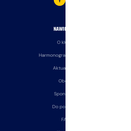
NAWIGACJA
O klubie
Harmonogram treningów
Aktualności
Obozy
Sponsorzy
Do pobrania
FAQ