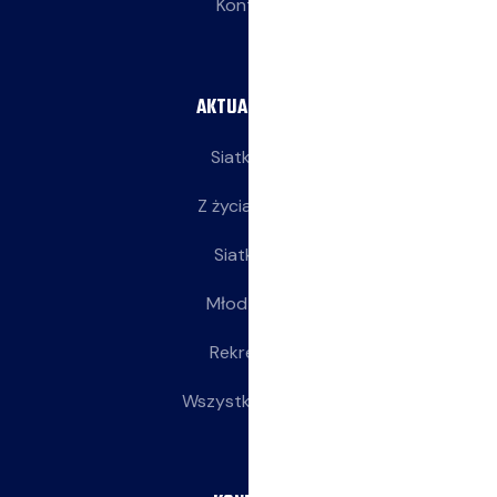
Kontakt
AKTUALNOŚCI
Siatkarze
Z życia klubu
Siatkarki
Młodziczki
Rekreacja
Wszystkie wpisy