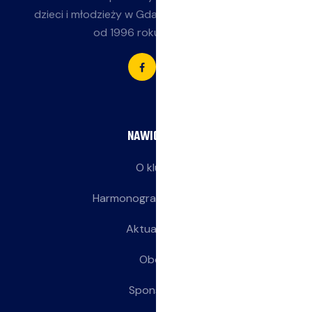
dzieci i młodzieży w Gdańsku-Jasieniu. Działamy
od 1996 roku przy SP 85.
NAWIGACJA
O klubie
Harmonogram treningów
Aktualności
Obozy
Sponsorzy