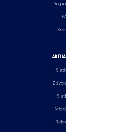
Do pobrania
FAQ
Kontakt
AKTUALNOŚCI
Siatkarze
Z życia klubu
Siatkarki
Młodziczki
Rekreacja