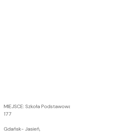
MIEJSCE: Szkoła Podstawowa nr 85 ul. Stolema 59, 80 –
177
Gdańsk- Jasień,