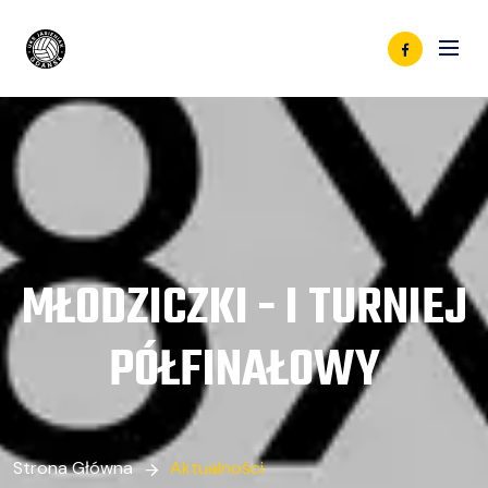
MŁODZICZKI - I TURNIEJ
PÓŁFINAŁOWY
Strona Główna
Aktualności