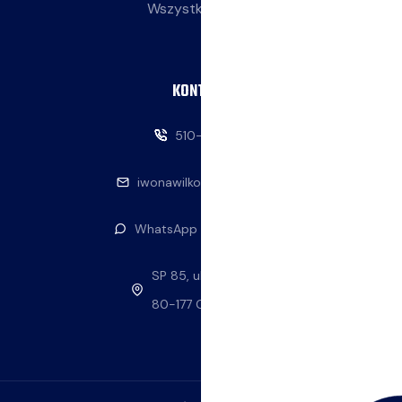
Wszystkie wpisy
KONTAKT
510-146-069
iwonawilkowska@interia.pl
WhatsApp — napisz do nas
SP 85, ul. Stolema 59
80-177 Gdańsk