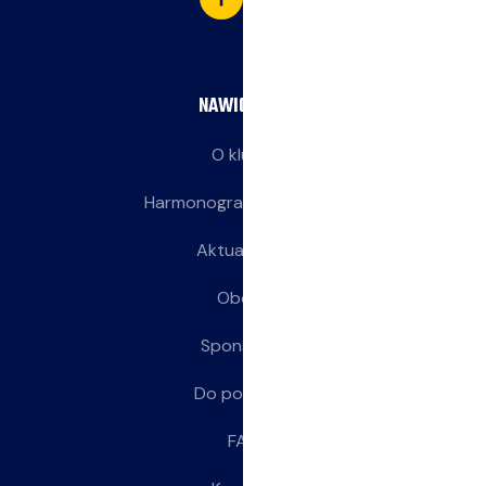
NAWIGACJA
O klubie
Harmonogram treningów
Aktualności
Obozy
Sponsorzy
Do pobrania
FAQ