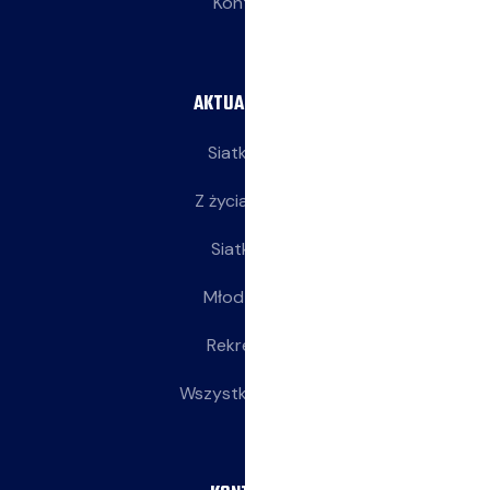
Kontakt
AKTUALNOŚCI
Siatkarze
Z życia klubu
Siatkarki
Młodziczki
Rekreacja
Wszystkie wpisy