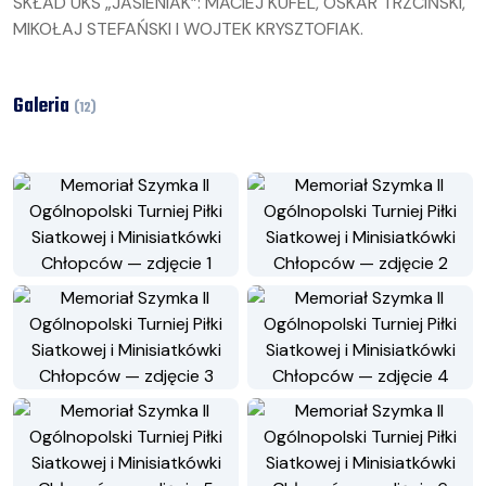
SKŁAD UKS „JASIENIAK”: MACIEJ KUFEL, OSKAR TRZCIŃSKI,
MIKOŁAJ STEFAŃSKI I WOJTEK KRYSZTOFIAK.
Galeria
(
12
)