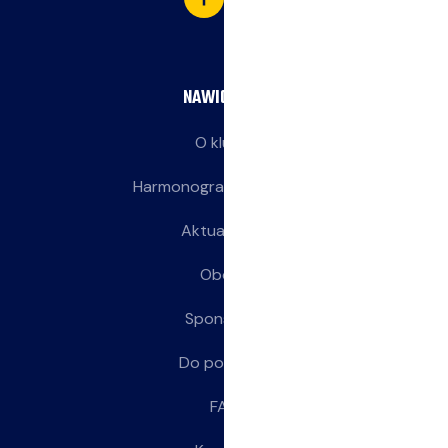
NAWIGACJA
O klubie
Harmonogram treningów
Aktualności
Obozy
Sponsorzy
Do pobrania
FAQ