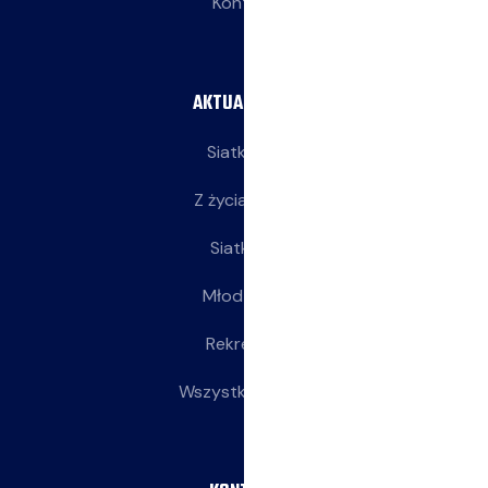
Kontakt
AKTUALNOŚCI
Siatkarze
Z życia klubu
Siatkarki
Młodziczki
Rekreacja
Wszystkie wpisy