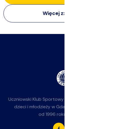
Więcej z:
Imprezy
Uczniowski Klub Sportowy
Jasieniak
— siatkówka dla
dzieci i młodzieży w Gdańsku-Jasieniu. Działamy
od 1996 roku przy SP 85.