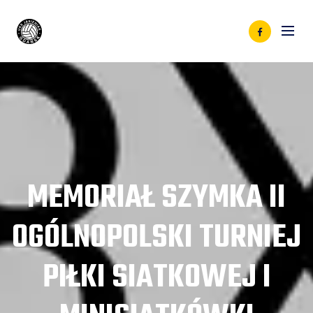
MEMORIAŁ SZYMKA II
OGÓLNOPOLSKI TURNIEJ
PIŁKI SIATKOWEJ I