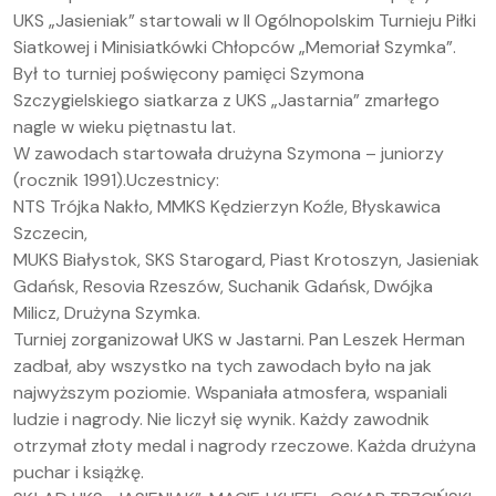
UKS „Jasieniak” startowali w II Ogólnopolskim Turnieju Piłki
Siatkowej i Minisiatkówki Chłopców „Memoriał Szymka”.
Był to turniej poświęcony pamięci Szymona
Szczygielskiego siatkarza z UKS „Jastarnia” zmarłego
nagle w wieku piętnastu lat.
W zawodach startowała drużyna Szymona – juniorzy
(rocznik 1991).Uczestnicy:
NTS Trójka Nakło, MMKS Kędzierzyn Koźle, Błyskawica
Szczecin,
MUKS Białystok, SKS Starogard, Piast Krotoszyn, Jasieniak
Gdańsk, Resovia Rzeszów, Suchanik Gdańsk, Dwójka
Milicz, Drużyna Szymka.
Turniej zorganizował UKS w Jastarni. Pan Leszek Herman
zadbał, aby wszystko na tych zawodach było na jak
najwyższym poziomie. Wspaniała atmosfera, wspaniali
ludzie i nagrody. Nie liczył się wynik. Każdy zawodnik
otrzymał złoty medal i nagrody rzeczowe. Każda drużyna
puchar i książkę.