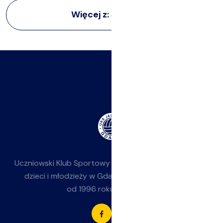
Więcej z:
Siatkarze
Uczniowski Klub Sportowy
Jasieniak
— siatkówka dla
dzieci i młodzieży w Gdańsku-Jasieniu. Działamy
od 1996 roku przy SP 85.