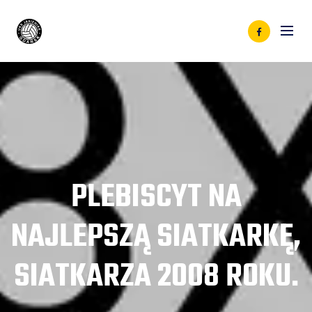
PLEBISCYT NA
NAJLEPSZĄ SIATKARKĘ,
SIATKARZA 2008 ROKU.