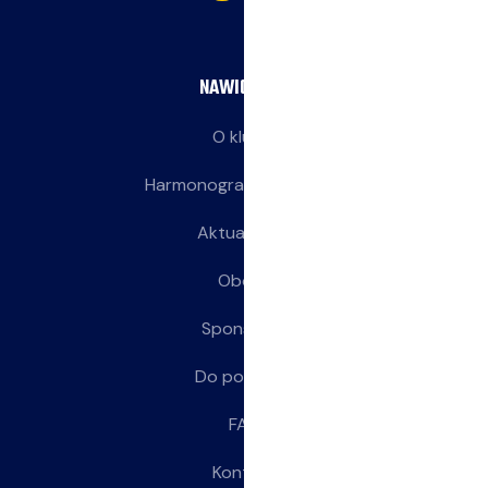
NAWIGACJA
O klubie
Harmonogram treningów
Aktualności
Obozy
Sponsorzy
Do pobrania
FAQ
Kontakt