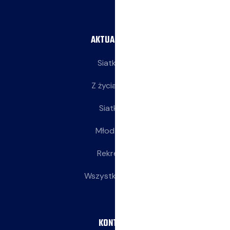
AKTUALNOŚCI
Siatkarze
Z życia klubu
Siatkarki
Młodziczki
Rekreacja
Wszystkie wpisy
KONTAKT