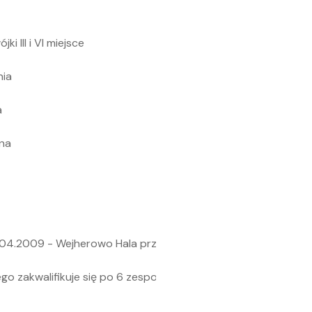
a
ki III i VI miejsce
ia
a
na
4.2009 - Wejherowo Hala przy SP nr 6 ul. Śmiechowska 32
ego zakwalifikuje się po 6 zespołów z półfinałów