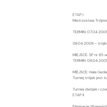
ETAP I
Mistrzostwa Trójmi
TERMIN: 07.04.2009
08.04.2009 – trójk
MIEJSCE: SP nr 85 
TERMIN: 09.04.2009
MIEJSCE: Hala Geda
Turniej trójek jest 
Turniej dwójek i cz
ETAP II
Eliminacje Wojewódz