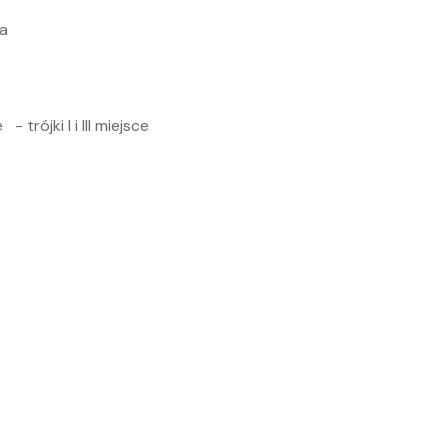
a
rójki I i III miejsce