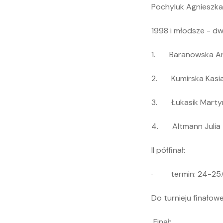
Pochyluk Agnieszk
1998 i młodsze - dwój
1. Baranowska An
2. Kumirska Kasi
3. Łukasik Marty
4. Altmann Julia
II półfinał:
· termin: 24-25.0
Do turnieju finałow
Finał: