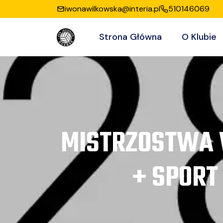
iwonawilkowska@interia.pl
510146069
Strona Główna
O Klubie
MISTRZOSTWA 
+ SPORT 