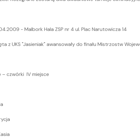
.2009 - Malbork Hala ZSP nr 4 ul. Plac Narutowicza 14
ta z UKS "Jasieniak" awansowały do finału Mistrzostw Woje
– czwórki IV miejsce
la
ycja
asia