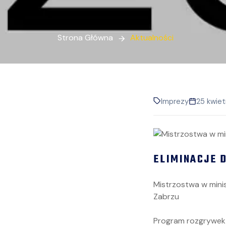
Strona Główna
Aktualności
Imprezy
25 kwiet
ELIMINACJE 
Mistrzostwa w minis
Zabrzu
Program rozgrywek 