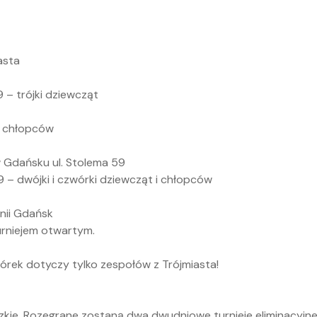
asta
 – trójki dziewcząt
i chłopców
w Gdańsku ul. Stolema 59
 – dwójki i czwórki dziewcząt i chłopców
nii Gdańsk
turniejem otwartym.
wórek dotyczy tylko zespołów z Trójmiasta!
kie. Rozegrane zostaną dwa dwudniowe turnieje eliminacyjne 