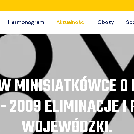
Harmonogram
Aktualności
Obozy
Sp
W MINISIATKÓWCE O 
- 2009 ELIMINACJE I
WOJEWÓDZKI.