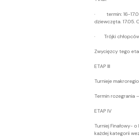
· termin: 16-17.05
dziewczęta. 17.05. 
· Trójki chłopców: 
Zwycięzcy tego eta
ETAP III
Turnieje makroregion
Termin rozegrania 
ETAP IV
Turniej Finałowy- 
każdej kategorii we