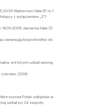
.2009 Wejherowo Hala SP nr 6 ul. Śmiechowska 32, godz.1000
Chłopcy z wyłączeniem „3”)
16.05.2009 Jastarnia Hala ZS ul. Stelmaszczyka 4, godz.1100
pu awansują bezpośrednio do etapu IV.
alne, w których udział wezmą drużyny z II i III miejsc w wojew
– czerwiec 2009.
o Mistrzostwa Polski odbędzie się w Zabrzu w systemie trzyd
zmą udział po 24 zespoły.