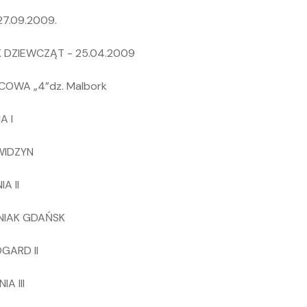
27.09.2009.
 DZIEWCZĄT - 25.04.2009
COWA „4”dz. Malbork
A I
KWIDZYN
IA II
ENIAK GDAŃSK
GARD II
A III