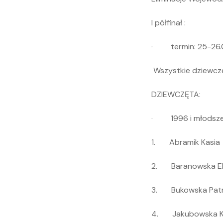
I półfinał :
· termin: 25-26.04
Wszystkie dziewczę
DZIEWCZĘTA:
· 1996 i młodsze 
1. Abramik Kasia
2. Baranowska E
3. Bukowska Patr
4. Jakubowska K