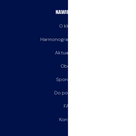
NAWIGACJA
O klubie
Harmonogram treningów
Aktualności
Obozy
Sponsorzy
Do pobrania
FAQ
Kontakt