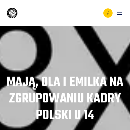
MAJĄ, OLA I EMILKA NA
ZGRUPOWANIU KADRY
POLSKI U 14