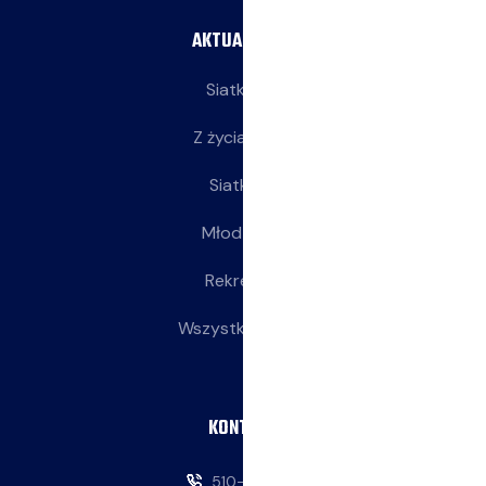
AKTUALNOŚCI
Siatkarze
Z życia klubu
Siatkarki
Młodziczki
Rekreacja
Wszystkie wpisy
KONTAKT
510-146-069