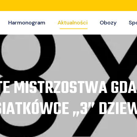
Harmonogram
Aktualności
Obozy
Sp
E MISTRZOSTWA GD
SIATKÓWCE „3” DZIE