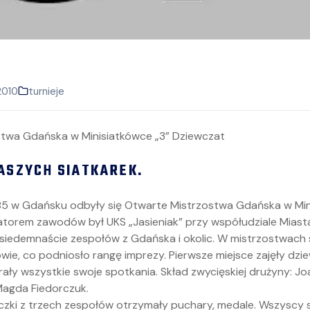
2010
turnieje
NASZYCH SIATKAREK.
 85 w Gdańsku odbyły się Otwarte Mistrzostwa Gdańska w Min
atorem zawodów był UKS „Jasieniak” przy współudziale Miast
 siedemnaście zespołów z Gdańska i okolic. W mistrzostwach 
owie, co podniosło rangę imprezy. Pierwsze miejsce zajęły dz
ały wszystkie swoje spotkania. Skład zwycięskiej drużyny: Jo
Magda Fiedorczuk.
czki z trzech zespołów otrzymały puchary, medale. Wszyscy s