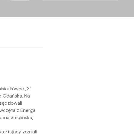
isiatkówce „3”
a Gdańska. Na
sędziowali
iewczęta z Energa
anna Smolińska,
tartujący zostali