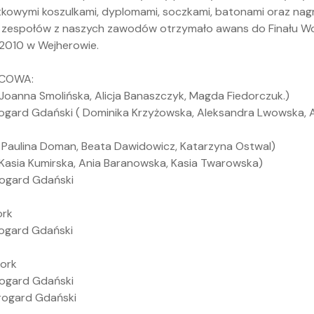
kowymi koszulkami, dyplomami, soczkami, batonami oraz nag
 zespołów z naszych zawodów otrzymało awans do Finału Wo
.2010 w Wejherowie.
ŃCOWA:
 Joanna Smolińska, Alicja Banaszczyk, Magda Fiedorczuk.)
arogard Gdański ( Dominika Krzyżowska, Aleksandra Lwowska, 
( Paulina Doman, Beata Dawidowicz, Katarzyna Ostwal)
( Kasia Kumirska, Ania Baranowska, Kasia Twarowska)
rogard Gdański
ork
rogard Gdański
bork
arogard Gdański
arogard Gdański