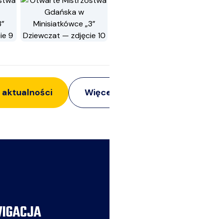
 aktualności
Więcej z:
Imprezy
IGACJA
AKTUALNOŚCI