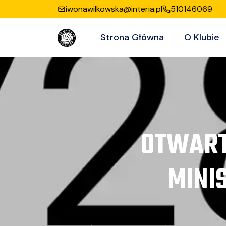
iwonawilkowska@interia.pl
510146069
Strona Główna
O Klubie
OTWART
MINI