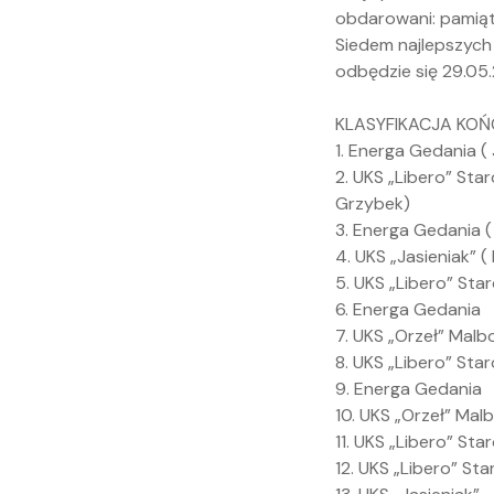
obdarowani: pamiąt
Siedem najlepszych
odbędzie się 29.05
KLASYFIKACJA KO
1. Energa Gedania (
2. UKS „Libero” St
Grzybek)
3. Energa Gedania 
4. UKS „Jasieniak” 
5. UKS „Libero” Sta
6. Energa Gedania
7. UKS „Orzeł” Malb
8. UKS „Libero” Sta
9. Energa Gedania
10. UKS „Orzeł” Mal
11. UKS „Libero” St
12. UKS „Libero” St