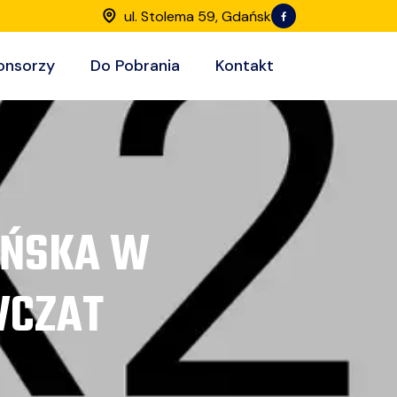
ul. Stolema 59, Gdańsk
onsorzy
Do Pobrania
Kontakt
AŃSKA W
WCZAT