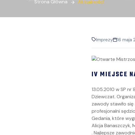
Strona Główna
Aktualności
Imprezy
16 maja 
IV MIEJSCE 
13.05.2010 w SP nr
Dziewczat. Organiz
zawody stawiło się
profesjonalni sędzi
Gedania, które wygr
Alicja Banaszczyk, 
. Najlepsze zawodni