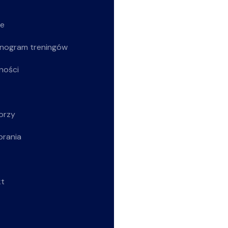
ie
Siatkarze
nogram treningów
Z życia klubu
ności
Siatkarki
Młodziczki
orzy
Rekreacja
brania
Wszystkie wpisy
kt