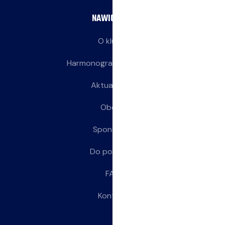
NAWIGACJA
O klubie
Harmonogram treningów
Aktualności
Obozy
Sponsorzy
Do pobrania
FAQ
Kontakt