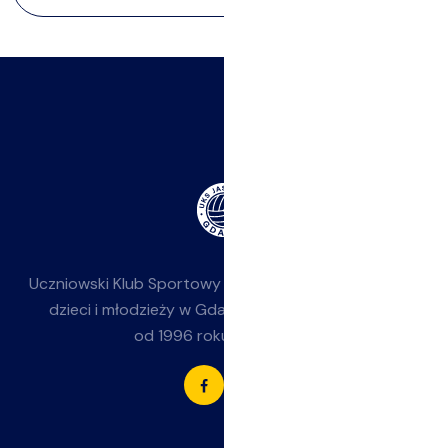
Uczniowski Klub Sportowy
Jasieniak
— siatkówka dla
dzieci i młodzieży w Gdańsku-Jasieniu. Działamy
od 1996 roku przy SP 85.