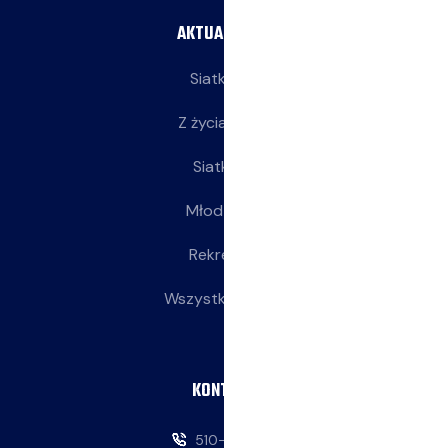
AKTUALNOŚCI
Siatkarze
Z życia klubu
Siatkarki
Młodziczki
Rekreacja
Wszystkie wpisy
KONTAKT
510-146-069