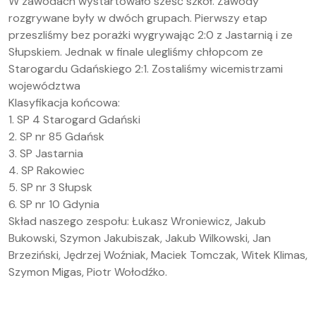
W zawodach wystartowało sześć szkół. Zawody
rozgrywane były w dwóch grupach. Pierwszy etap
przeszliśmy bez porażki wygrywając 2:0 z Jastarnią i ze
Słupskiem. Jednak w finale ulegliśmy chłopcom ze
Starogardu Gdańskiego 2:1. Zostaliśmy wicemistrzami
województwa
Klasyfikacja końcowa:
1. SP 4 Starogard Gdański
2. SP nr 85 Gdańsk
3. SP Jastarnia
4. SP Rakowiec
5. SP nr 3 Słupsk
6. SP nr 10 Gdynia
Skład naszego zespołu: Łukasz Wroniewicz, Jakub
Bukowski, Szymon Jakubiszak, Jakub Wilkowski, Jan
Brzeziński, Jędrzej Woźniak, Maciek Tomczak, Witek Klimas,
Szymon Migas, Piotr Wołodźko.