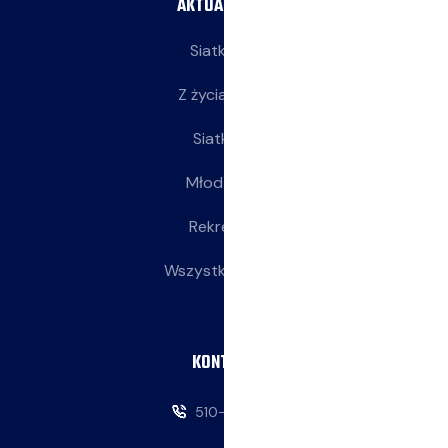
AKTUALNOŚCI
Siatkarze
Z życia klubu
Siatkarki
Młodziczki
Rekreacja
Wszystkie wpisy
KONTAKT
510-146-069