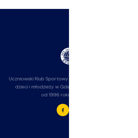
Uczniowski Klub Sportowy
Jasieniak
— siatkówka dla
dzieci i młodzieży w Gdańsku-Jasieniu. Działamy
od 1996 roku przy SP 85.