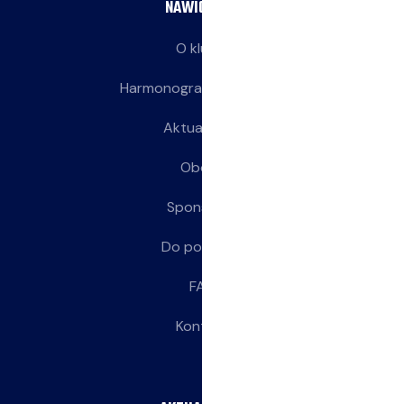
NAWIGACJA
O klubie
Harmonogram treningów
Aktualności
Obozy
Sponsorzy
Do pobrania
FAQ
Kontakt