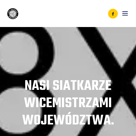
NASI SIATKARZE
WICEMISTRZAMI
WOJEWÓDZTWA.