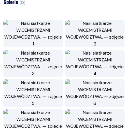
Galeria
(
12
)