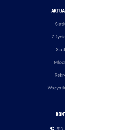
AKTUALNOŚCI
Siatkarze
Z życia klubu
Siatkarki
Młodziczki
Rekreacja
Wszystkie wpisy
KONTAKT
510-146-069