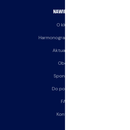
NAWIGACJA
O klubie
Harmonogram treningów
Aktualności
Obozy
Sponsorzy
Do pobrania
FAQ
Kontakt