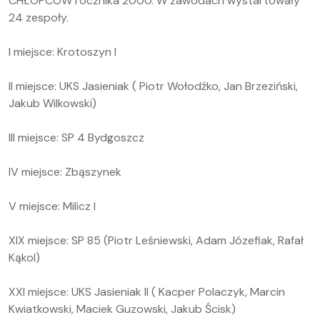
CHŁOPCÓW rocznika 2000. W zawodach wystartowały
24 zespoły.
I miejsce: Krotoszyn I
II miejsce: UKS Jasieniak ( Piotr Wołodźko, Jan Brzeziński,
Jakub Wilkowski)
III miejsce: SP 4 Bydgoszcz
IV miejsce: Zbąszynek
V miejsce: Milicz I
XIX miejsce: SP 85 (Piotr Leśniewski, Adam Józefiak, Rafał
Kąkol)
XXI miejsce: UKS Jasieniak II ( Kacper Polaczyk, Marcin
Kwiatkowski, Maciek Guzowski, Jakub Ścisk)