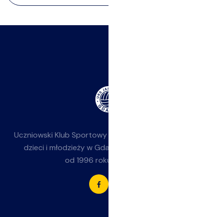
Uczniowski Klub Sportowy
Jasieniak
— siatkówka dla
dzieci i młodzieży w Gdańsku-Jasieniu. Działamy
od 1996 roku przy SP 85.