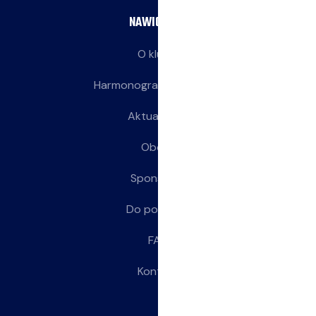
NAWIGACJA
O klubie
Harmonogram treningów
Aktualności
Obozy
Sponsorzy
Do pobrania
FAQ
Kontakt