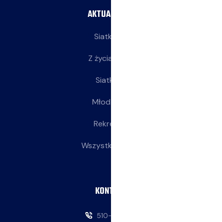
AKTUALNOŚCI
Siatkarze
Z życia klubu
Siatkarki
Młodziczki
Rekreacja
Wszystkie wpisy
KONTAKT
510-146-069