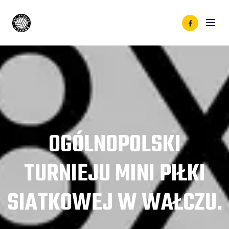
OGÓLNOPOLSKI
TURNIEJU MINI PIŁKI
SIATKOWEJ W WAŁCZU.