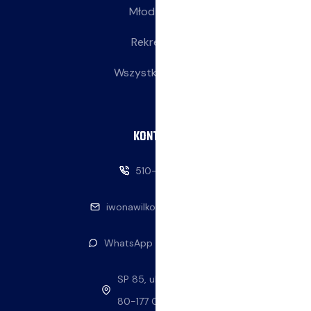
Młodziczki
Rekreacja
Wszystkie wpisy
KONTAKT
510-146-069
iwonawilkowska@interia.pl
WhatsApp — napisz do nas
SP 85, ul. Stolema 59
80-177 Gdańsk