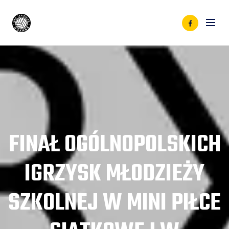
FINAŁ OGÓLNOPOLSKICH
IGRZYSK MŁODZIEŻY
SZKOLNEJ W MINI PIŁCE