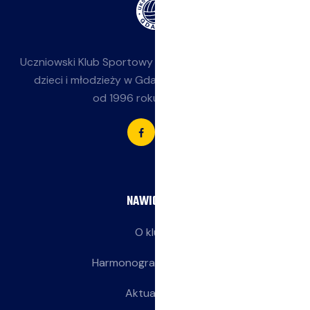
Uczniowski Klub Sportowy
Jasieniak
— siatkówka dla
dzieci i młodzieży w Gdańsku-Jasieniu. Działamy
od 1996 roku przy SP 85.
NAWIGACJA
O klubie
Harmonogram treningów
Aktualności