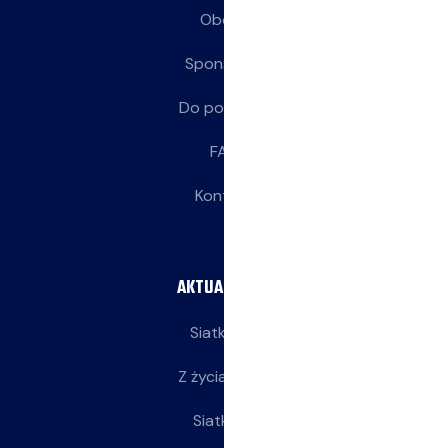
Obozy
Sponsorzy
Do pobrania
FAQ
Kontakt
AKTUALNOŚCI
Siatkarze
Z życia klubu
Siatkarki