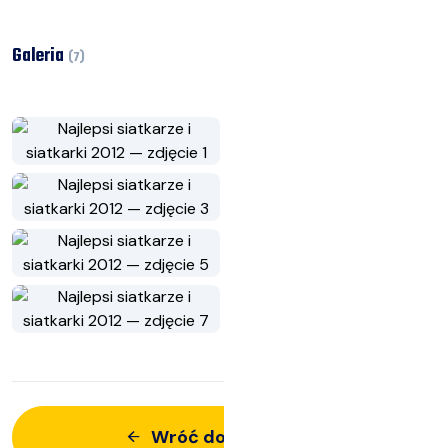
Galeria
(
7
)
Wróć do aktualności