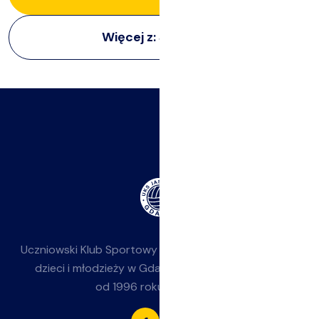
Więcej z:
Siatkarze
Uczniowski Klub Sportowy
Jasieniak
— siatkówka dla
dzieci i młodzieży w Gdańsku-Jasieniu. Działamy
od 1996 roku przy SP 85.