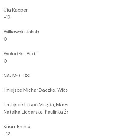
Ufa Kacper
-12
Wilkowski Jakub
0
Wołodźko Piotr
0
NAJMŁODSI:
I miejsce Michał Daczko, Wiktoria Flisikowska
II miejsce Lasoń Magda, Marysia Komosa, Dominika Rodek,
Natalka Licbarska, Paulinka Żołopa
Knorr Emma
-12