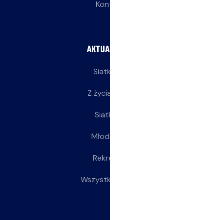
Kontakt
AKTUALNOŚCI
Siatkarze
Z życia klubu
Siatkarki
Młodziczki
Rekreacja
Wszystkie wpisy