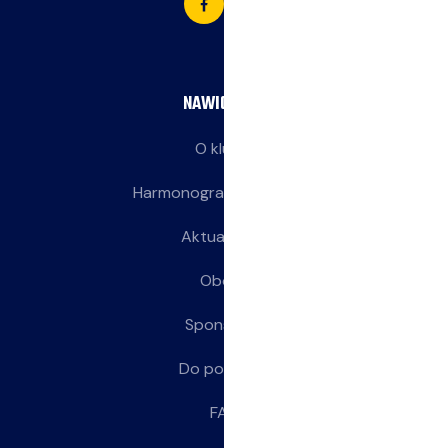
NAWIGACJA
O klubie
Harmonogram treningów
Aktualności
Obozy
Sponsorzy
Do pobrania
FAQ