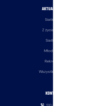
AKTUALNOŚCI
Siatkarze
Z życia klubu
Siatkarki
Młodziczki
Rekreacja
Wszystkie wpisy
KONTAKT
510-146-069