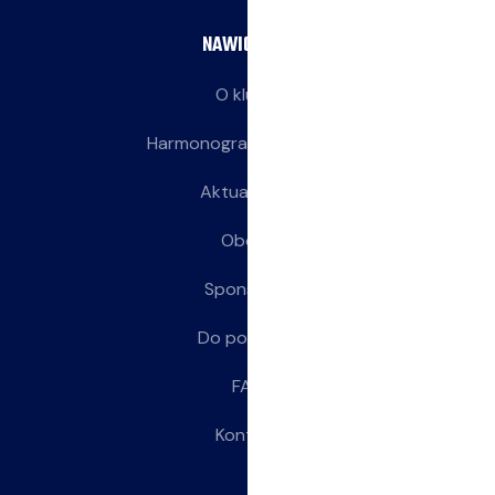
NAWIGACJA
O klubie
Harmonogram treningów
Aktualności
Obozy
Sponsorzy
Do pobrania
FAQ
Kontakt