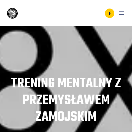
TRENING MENTALNY Z
PRZEMYSŁAWEM
ZAMOJSKIM