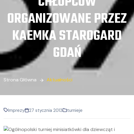
CHŁOPCÓW
ORGANIZOWANE PRZEZ
KAEMKA STAROGARD
GDAŃ
Strona Główna
Aktualności
Imprezy
27 stycznia 2013
turnieje