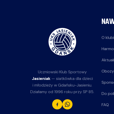
NAW
O klub
Harmo
Aktual
Obozy
Uczniowski Klub Sportowy
Jasieniak
— siatkówka dla dzieci
Spons
i młodzieży w Gdańsku-Jasieniu.
Działamy od 1996 roku przy SP 85.
Do po
FAQ