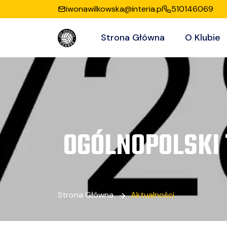
iwonawilkowska@interia.pl
510146069
Strona Główna
O Klubie
OGÓLNOPOLSKI
Strona Główna
Aktualności