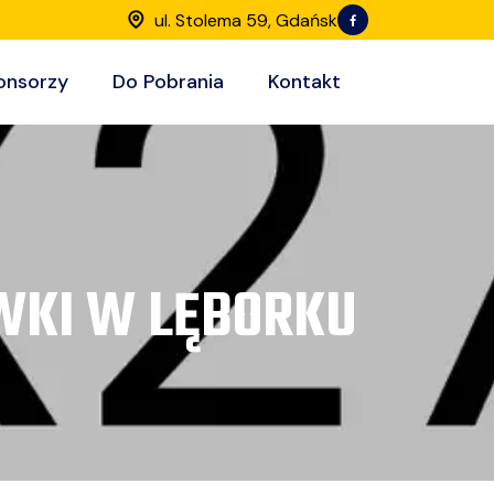
ul. Stolema 59, Gdańsk
onsorzy
Do Pobrania
Kontakt
WKI W LĘBORKU