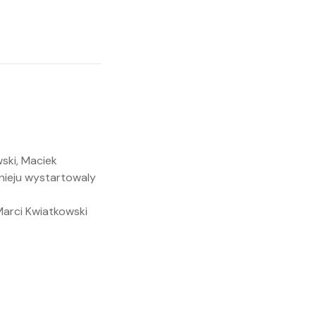
wski, Maciek
rnieju wystartowaly
 Marci Kwiatkowski