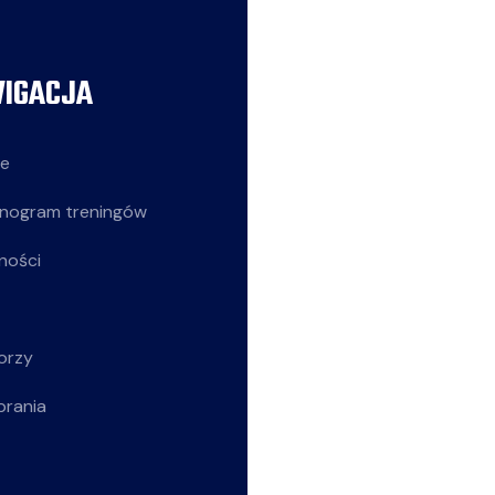
IGACJA
AKTUALNOŚCI
ie
Siatkarze
nogram treningów
Z życia klubu
ności
Siatkarki
Młodziczki
orzy
Rekreacja
brania
Wszystkie wpisy