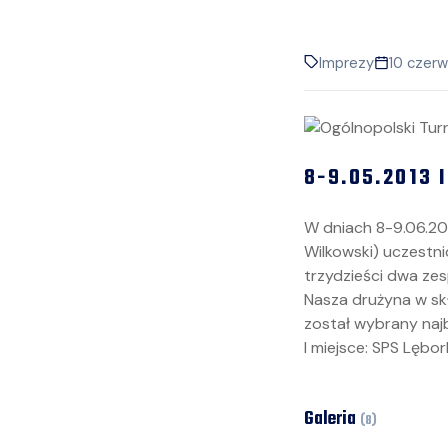
Imprezy
10 czerw
8-9.05.2013 
W dniach 8-9.06.201
Wilkowski) uczestni
trzydzieści dwa zes
Nasza drużyna w skła
został wybrany na
I miejsce: SPS Lębork
Galeria
(
8
)