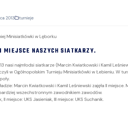
ca 2013
turnieje
II MIEJSCE NASZYCH SIATKARZY.
3 nasi najmłodsi siatkarze (Marcin Kwiatkowski i Kamil Leśnie
czyli w Ogólnopolskim Turnieju Minisiatkówki w Łebieniu. W tu
poły.
dzie: Marcin Kwiatkowski i Kamil Leśniewski zajęła II miejsce.
jbardziej wszechstronnym zawodnikiem zawodów.
, II miejsce: UKS Jasieniak, III miejsce: UKS Suchanik.