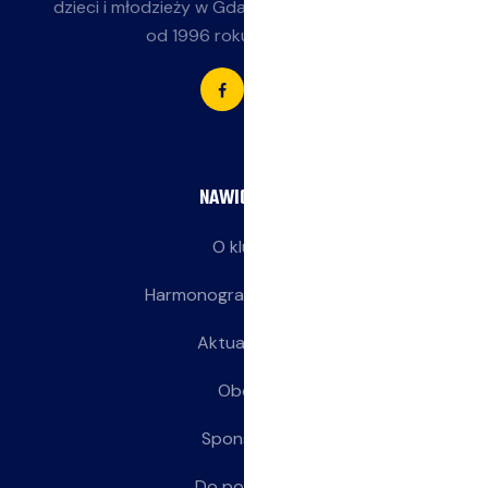
dzieci i młodzieży w Gdańsku-Jasieniu. Działamy
od 1996 roku przy SP 85.
NAWIGACJA
O klubie
Harmonogram treningów
Aktualności
Obozy
Sponsorzy
Do pobrania