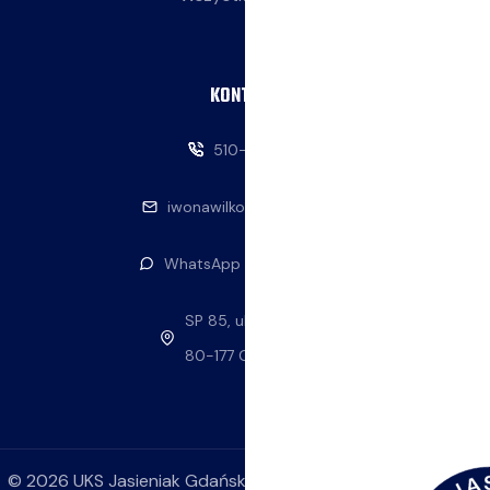
KONTAKT
510-146-069
iwonawilkowska@interia.pl
WhatsApp — napisz do nas
SP 85, ul. Stolema 59
80-177 Gdańsk
©
2026
UKS Jasieniak Gdańsk. Wszelkie prawa zastrzeżone.