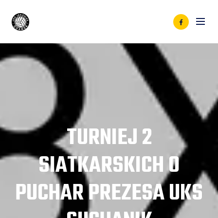
TURNIEJ 2
SIATKARSKICH O
PUCHAR PREZESA UKS