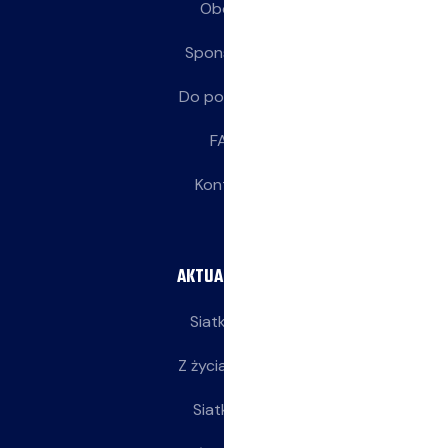
Obozy
Sponsorzy
Do pobrania
FAQ
Kontakt
AKTUALNOŚCI
Siatkarze
Z życia klubu
Siatkarki