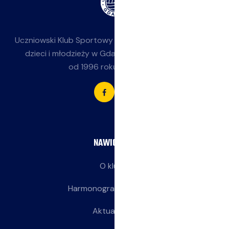
Uczniowski Klub Sportowy
Jasieniak
— siatkówka dla
dzieci i młodzieży w Gdańsku-Jasieniu. Działamy
od 1996 roku przy SP 85.
NAWIGACJA
O klubie
Harmonogram treningów
Aktualności