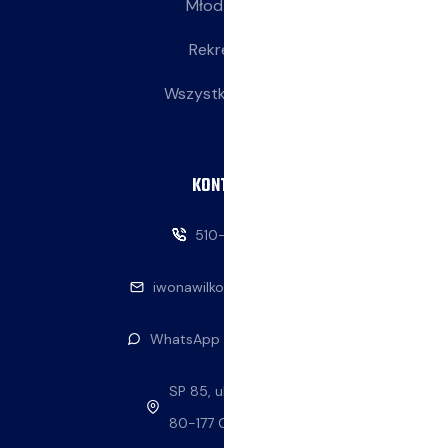
Młodziczki
Rekreacja
Wszystkie wpisy
KONTAKT
510-146-069
iwonawilkowska@interia.pl
WhatsApp — napisz do nas
SP 85, ul. Stolema 59
80-177 Gdańsk