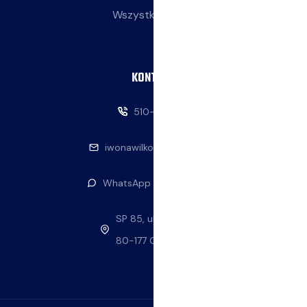
Wszystkie wpisy
KONTAKT
510-146-069
iwonawilkowska@interia.pl
WhatsApp — napisz do nas
SP 85, ul. Stolema 59
80-177 Gdańsk