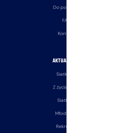
Do pobrania
FAQ
Kontakt
AKTUALNOŚCI
Siatkarze
Z życia klubu
Siatkarki
Młodziczki
Rekreacja