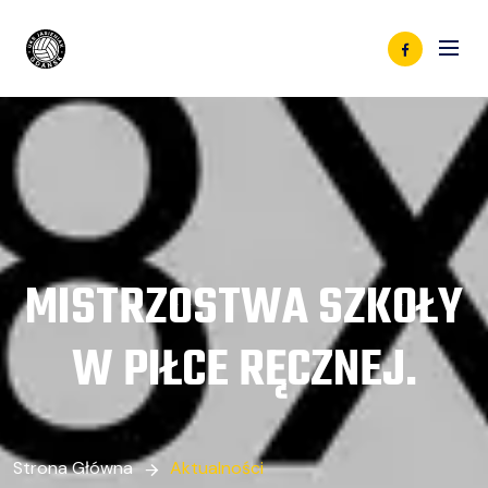
MISTRZOSTWA SZKOŁY
W PIŁCE RĘCZNEJ.
Strona Główna
Aktualności