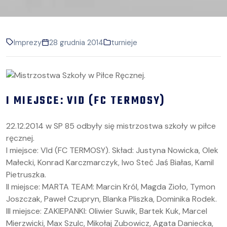
Imprezy
28 grudnia 2014
turnieje
I MIEJSCE: VID (FC TERMOSY)
22.12.2014 w SP 85 odbyły się mistrzostwa szkoły w piłce
ręcznej.
I miejsce: VId (FC TERMOSY). Skład: Justyna Nowicka, Olek
Małecki, Konrad Karczmarczyk, Iwo Steć Jaś Białas, Kamil
Pietruszka.
II miejsce: MARTA TEAM: Marcin Król, Magda Zioło, Tymon
Joszczak, Paweł Czupryn, Blanka Pliszka, Dominika Rodek.
III miejsce: ZAKIEPANKI: Oliwier Suwik, Bartek Kuk, Marcel
Mierzwicki, Max Szulc, Mikołaj Zubowicz, Agata Daniecka,