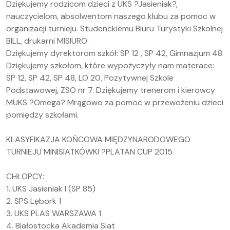
Dziękujemy rodzicom dzieci z UKS ?Jasieniak?,
nauczycielom, absolwentom naszego klubu za pomoc w
organizacji turnieju. Studenckiemu Biuru Turystyki Szkolnej
BILL, drukarni MISIURO.
Dziękujemy dyrektorom szkół: SP 12 , SP 42, Gimnazjum 48.
Dziękujemy szkołom, które wypożyczyły nam materace:
SP 12, SP 42, SP 48, LO 20, Pozytywnej Szkole
Podstawowej, ZSO nr 7. Dziękujemy trenerom i kierowcy
MUKS ?Omega? Mrągowo za pomoc w przewożeniu dzieci
pomiędzy szkołami.
KLASYFIKAZJA KOŃCOWA MIĘDZYNARODOWEGO
TURNIEJU MINISIATKÓWKI ?PLATAN CUP 2015
CHŁOPCY:
1. UKS Jasieniak I (SP 85)
2. SPS Lębork 1
3. UKS PLAS WARSZAWA 1
4. Białostocka Akademia Siatkówki II