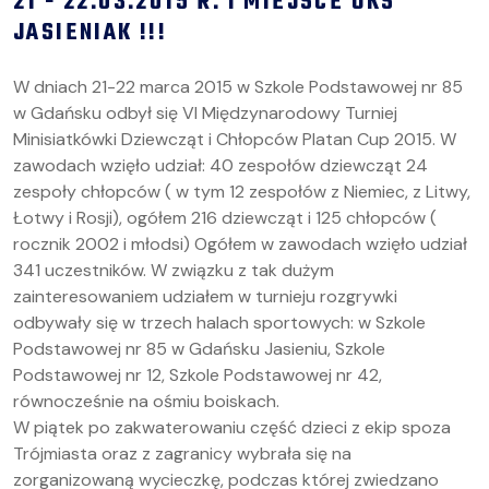
21 - 22.03.2015 R. I MIEJSCE UKS
JASIENIAK !!!
W dniach 21-22 marca 2015 w Szkole Podstawowej nr 85
w Gdańsku odbył się VI Międzynarodowy Turniej
Minisiatkówki Dziewcząt i Chłopców Platan Cup 2015. W
zawodach wzięło udział: 40 zespołów dziewcząt 24
zespoły chłopców ( w tym 12 zespołów z Niemiec, z Litwy,
Łotwy i Rosji), ogółem 216 dziewcząt i 125 chłopców (
rocznik 2002 i młodsi) Ogółem w zawodach wzięło udział
341 uczestników. W związku z tak dużym
zainteresowaniem udziałem w turnieju rozgrywki
odbywały się w trzech halach sportowych: w Szkole
Podstawowej nr 85 w Gdańsku Jasieniu, Szkole
Podstawowej nr 12, Szkole Podstawowej nr 42,
równocześnie na ośmiu boiskach.
W piątek po zakwaterowaniu część dzieci z ekip spoza
Trójmiasta oraz z zagranicy wybrała się na
zorganizowaną wycieczkę, podczas której zwiedzano