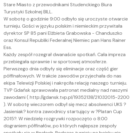
Stare Miasto z przewodnikami Studenckiego Biura
Turystyki Szkolnej BILL.
W sobotę o godzinie 9:00 odbyło się uroczyste otwarcie
turnieju. Gości w języku polskim i niemieckim przywitała
dyrektor SP 85 pani Elżbieta Grabowska - Chanduszko
oraz Konsul Republiki Federalnej Niemiec pan Hans Rainer
Ess.
Każdy zespół rozegrał dwanaście spotkań. Cała impreza
przebiegała sprawnie i w sportowej atmosferze.
Pierwszego dnia odbyły się eliminacje oraz część gier
półfinałowych. W trakcie zawodów przyjechała do nas
ekipa Telewizji Polskiej i nakręciła relację naszego turnieju.
TVP Gdańsk sprawowała patronat medialny nad naszymi
zawodami ( http://gdansk.tvp.pl/19352138/21032015-2200
). W sobotę wieczorem odbył się mecz absolwenci UKS ?
Jasieniak? kontra zawodnicy startujący w ?Platan Cup
2015?. W niedzielę rozgrywki rozpoczęto o 8:00
dograniem półfinałów, po których najlepsze zespoły
spotkały się w finałach. Podczas turnieju na boisku nie