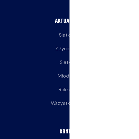
AKTUALNOŚCI
Siatkarze
Z życia klubu
Siatkarki
Młodziczki
Rekreacja
Wszystkie wpisy
KONTAKT