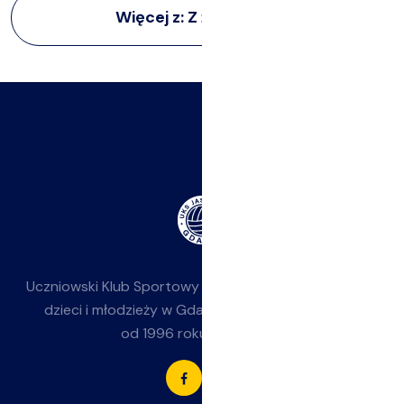
Więcej z:
Z życia klubu
Uczniowski Klub Sportowy
Jasieniak
— siatkówka dla
dzieci i młodzieży w Gdańsku-Jasieniu. Działamy
od 1996 roku przy SP 85.