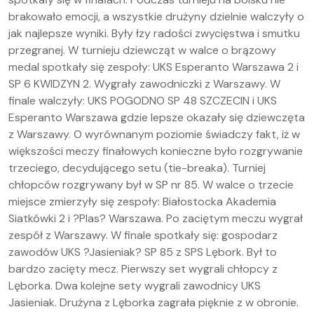
brakowało emocji, a wszystkie drużyny dzielnie walczyły o
jak najlepsze wyniki. Były łzy radości zwycięstwa i smutku
przegranej. W turnieju dziewcząt w walce o brązowy
medal spotkały się zespoły: UKS Esperanto Warszawa 2 i
SP 6 KWIDZYN 2. Wygrały zawodniczki z Warszawy. W
finale walczyły: UKS POGODNO SP 48 SZCZECIN i UKS
Esperanto Warszawa gdzie lepsze okazały się dziewczęta
z Warszawy. O wyrównanym poziomie świadczy fakt, iż w
większości meczy finałowych konieczne było rozgrywanie
trzeciego, decydującego setu (tie-breaka). Turniej
chłopców rozgrywany był w SP nr 85. W walce o trzecie
miejsce zmierzyły się zespoły: Białostocka Akademia
Siatkówki 2 i ?Plas? Warszawa. Po zaciętym meczu wygrał
zespół z Warszawy. W finale spotkały się: gospodarz
zawodów UKS ?Jasieniak? SP 85 z SPS Lębork. Był to
bardzo zacięty mecz. Pierwszy set wygrali chłopcy z
Lęborka. Dwa kolejne sety wygrali zawodnicy UKS
Jasieniak. Drużyna z Lęborka zagrała pięknie z w obronie.