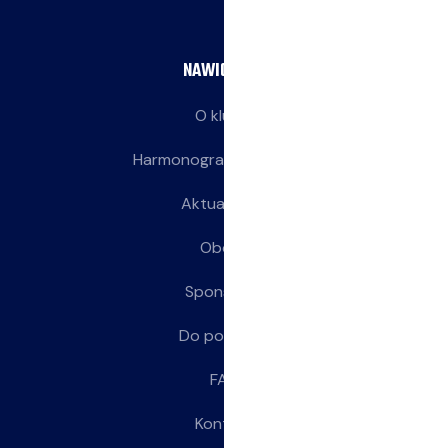
NAWIGACJA
O klubie
Harmonogram treningów
Aktualności
Obozy
Sponsorzy
Do pobrania
FAQ
Kontakt