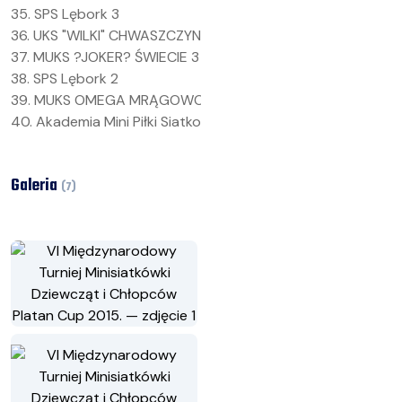
35. SPS Lębork 3
36. UKS "WILKI" CHWASZCZYNO
37. MUKS ?JOKER? ŚWIECIE 3
38. SPS Lębork 2
39. MUKS OMEGA MRĄGOWO 3
40. Akademia Mini Piłki Siatkowej Kołobrzeg.
Galeria
(
7
)