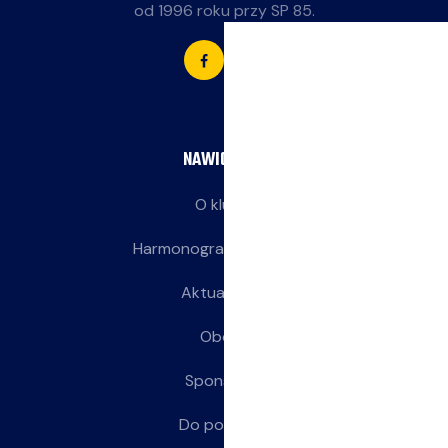
od 1996 roku przy SP 85.
NAWIGACJA
O klubie
Harmonogram treningów
Aktualności
Obozy
Sponsorzy
Do pobrania