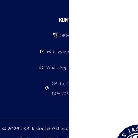
KONTAKT
510-146-069
iwonawilkowska@interia.pl
WhatsApp — napisz do nas
SP 85, ul. Stolema 59
80-177 Gdańsk
©
2026
UKS Jasieniak Gdańsk. Wszelkie prawa zastrzeżone.