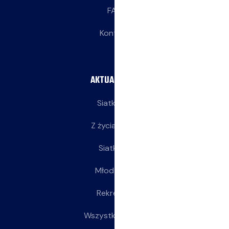
FAQ
Kontakt
AKTUALNOŚCI
Siatkarze
Z życia klubu
Siatkarki
Młodziczki
Rekreacja
Wszystkie wpisy