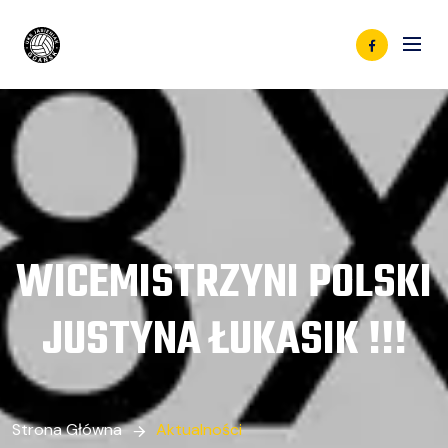
WICEMISTRZYNI POLSKI
JUSTYNA ŁUKASIK !!!
Strona Główna
Aktualności