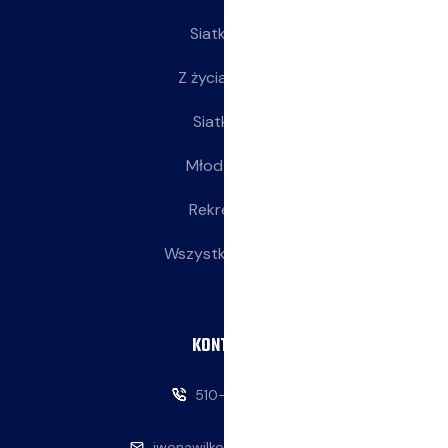
Siatkarze
Z życia klubu
Siatkarki
Młodziczki
Rekreacja
Wszystkie wpisy
KONTAKT
510-146-069
iwonawilkowska@interia.pl