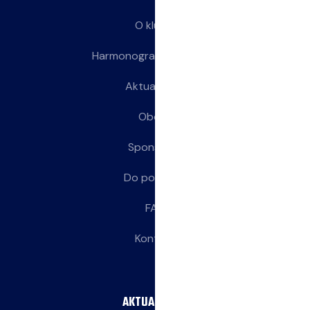
O klubie
Harmonogram treningów
Aktualności
Obozy
Sponsorzy
Do pobrania
FAQ
Kontakt
AKTUALNOŚCI