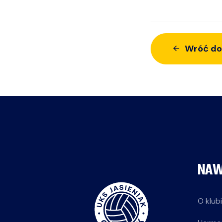
Wróć do
NAW
O klub