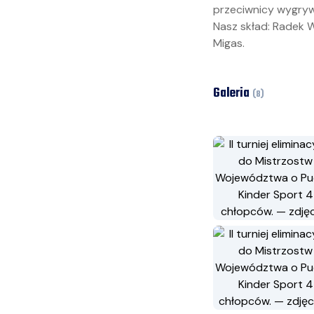
przeciwnicy wygrywa
Nasz skład: Radek Wo
Migas.
Galeria
(
8
)