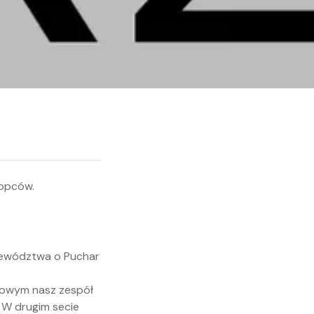
Województwa o Puchar
łowym nasz zespół
. W drugim secie