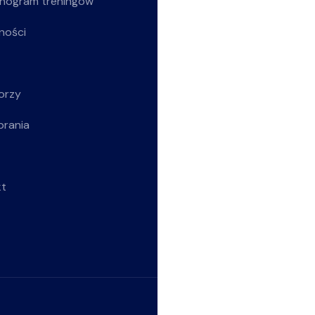
nogram treningów
Z życia klubu
ności
Siatkarki
Młodziczki
orzy
Rekreacja
brania
Wszystkie wpisy
kt