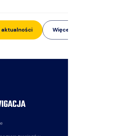
 aktualności
Więcej z:
Siatkarze
IGACJA
AKTUALNOŚCI
ie
Siatkarze