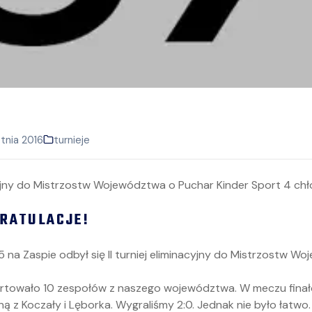
tnia 2016
turnieje
GRATULACJE!
5 na Zaspie odbył się II turniej eliminacyjny do Mistrzostw 
towało 10 zespołów z naszego województwa. W meczu fina
yną z Koczały i Lęborka. Wygraliśmy 2:0. Jednak nie było łatwo