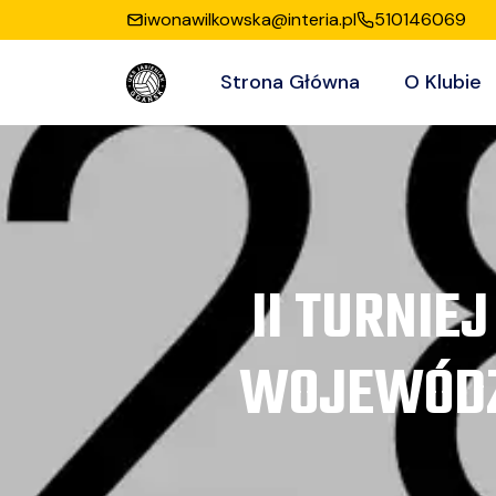
iwonawilkowska@interia.pl
510146069
Strona Główna
O Klubie
II TURNIE
WOJEWÓDZ