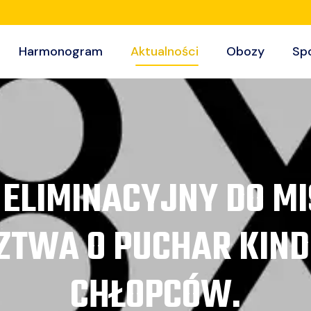
Harmonogram
Aktualności
Obozy
Sp
J ELIMINACYJNY DO 
TWA O PUCHAR KINDE
CHŁOPCÓW.