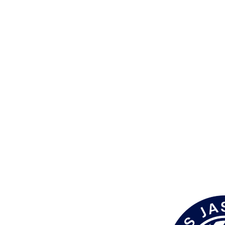
iwonawilkowska@interia.pl
WhatsApp — napisz do nas
SP 85, ul. Stolema 59
80-177 Gdańsk