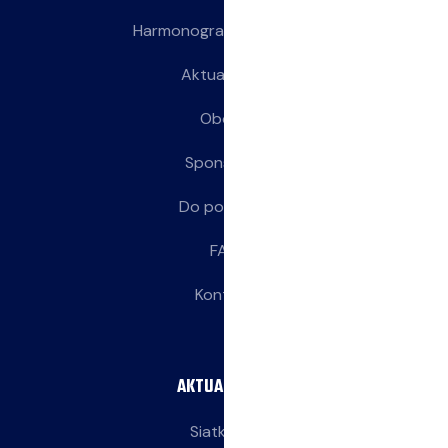
Harmonogram treningów
Aktualności
Obozy
Sponsorzy
Do pobrania
FAQ
Kontakt
AKTUALNOŚCI
Siatkarze