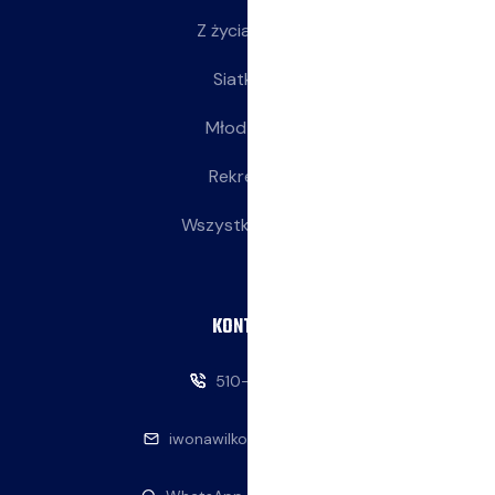
Z życia klubu
Siatkarki
Młodziczki
Rekreacja
Wszystkie wpisy
KONTAKT
510-146-069
iwonawilkowska@interia.pl