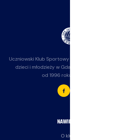
Uczniowski Klub Sportowy
Jasieniak
— siatkówka dla
dzieci i młodzieży w Gdańsku-Jasieniu. Działamy
od 1996 roku przy SP 85.
NAWIGACJA
O klubie