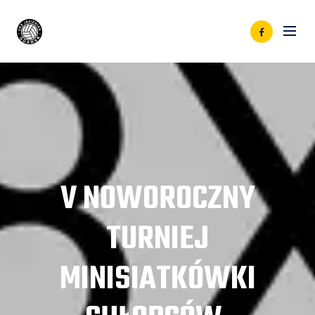
V NOWOROCZNY
TURNIEJ
MINISIATKÓWKI