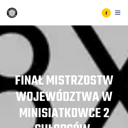
FINAŁ MISTRZOSTW
WOJEWÓDZTWA W
MINISIATKOWCE 2