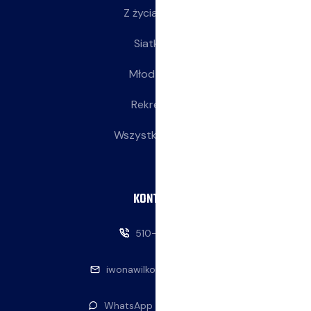
Z życia klubu
Siatkarki
Młodziczki
Rekreacja
Wszystkie wpisy
KONTAKT
510-146-069
iwonawilkowska@interia.pl
WhatsApp — napisz do nas