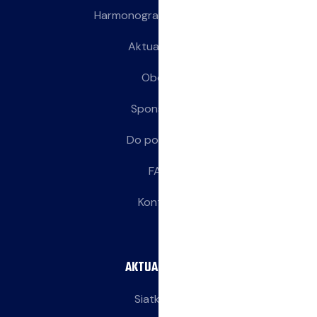
Harmonogram treningów
Aktualności
Obozy
Sponsorzy
Do pobrania
FAQ
Kontakt
AKTUALNOŚCI
Siatkarze