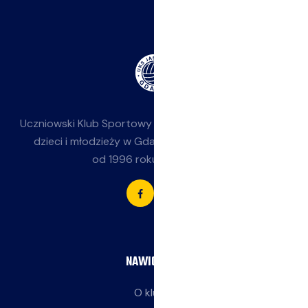
Uczniowski Klub Sportowy
Jasieniak
— siatkówka dla
dzieci i młodzieży w Gdańsku-Jasieniu. Działamy
od 1996 roku przy SP 85.
NAWIGACJA
O klubie