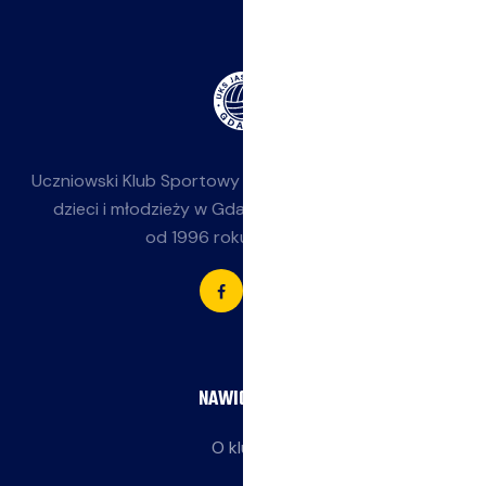
Uczniowski Klub Sportowy
Jasieniak
— siatkówka dla
dzieci i młodzieży w Gdańsku-Jasieniu. Działamy
od 1996 roku przy SP 85.
NAWIGACJA
O klubie