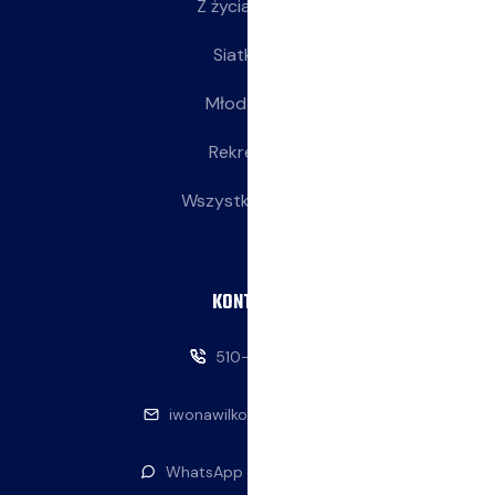
Z życia klubu
Siatkarki
Młodziczki
Rekreacja
Wszystkie wpisy
KONTAKT
510-146-069
iwonawilkowska@interia.pl
WhatsApp — napisz do nas