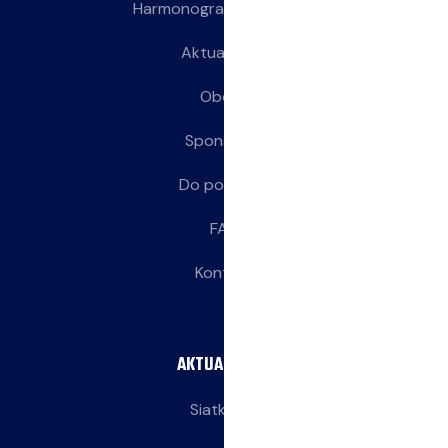
Harmonogram treningów
Aktualności
Obozy
Sponsorzy
Do pobrania
FAQ
Kontakt
AKTUALNOŚCI
Siatkarze