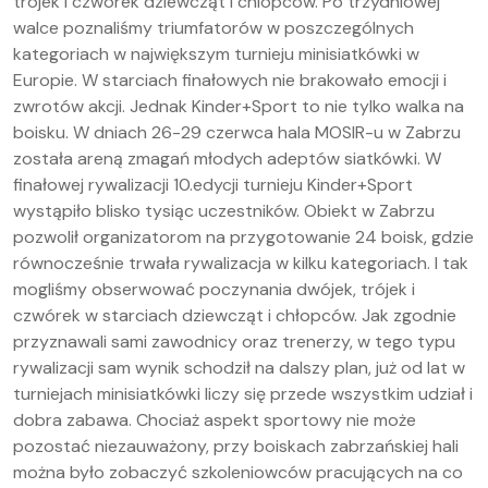
trójek i czwórek dziewcząt i chlopców. Po trzydniowej
walce poznaliśmy triumfatorów w poszczególnych
kategoriach w największym turnieju minisiatkówki w
Europie. W starciach finałowych nie brakowało emocji i
zwrotów akcji. Jednak Kinder+Sport to nie tylko walka na
boisku. W dniach 26-29 czerwca hala MOSIR-u w Zabrzu
została areną zmagań młodych adeptów siatkówki. W
finałowej rywalizacji 10.edycji turnieju Kinder+Sport
wystąpiło blisko tysiąc uczestników. Obiekt w Zabrzu
pozwolił organizatorom na przygotowanie 24 boisk, gdzie
równocześnie trwała rywalizacja w kilku kategoriach. I tak
mogliśmy obserwować poczynania dwójek, trójek i
czwórek w starciach dziewcząt i chłopców. Jak zgodnie
przyznawali sami zawodnicy oraz trenerzy, w tego typu
rywalizacji sam wynik schodził na dalszy plan, już od lat w
turniejach minisiatkówki liczy się przede wszystkim udział i
dobra zabawa. Chociaż aspekt sportowy nie może
pozostać niezauważony, przy boiskach zabrzańskiej hali
można było zobaczyć szkoleniowców pracujących na co