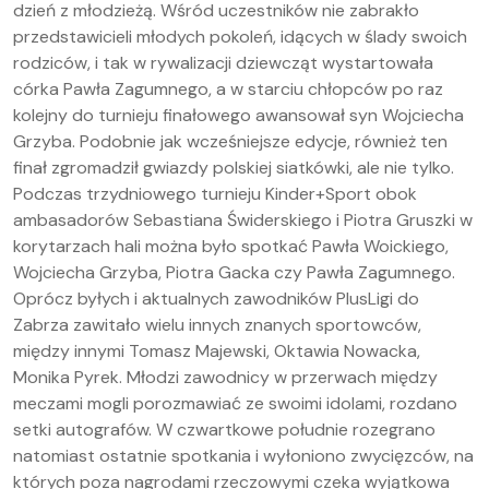
dzień z młodzieżą. Wśród uczestników nie zabrakło
przedstawicieli młodych pokoleń, idących w ślady swoich
rodziców, i tak w rywalizacji dziewcząt wystartowała
córka Pawła Zagumnego, a w starciu chłopców po raz
kolejny do turnieju finałowego awansował syn Wojciecha
Grzyba. Podobnie jak wcześniejsze edycje, również ten
finał zgromadził gwiazdy polskiej siatkówki, ale nie tylko.
Podczas trzydniowego turnieju Kinder+Sport obok
ambasadorów Sebastiana Świderskiego i Piotra Gruszki w
korytarzach hali można było spotkać Pawła Woickiego,
Wojciecha Grzyba, Piotra Gacka czy Pawła Zagumnego.
Oprócz byłych i aktualnych zawodników PlusLigi do
Zabrza zawitało wielu innych znanych sportowców,
między innymi Tomasz Majewski, Oktawia Nowacka,
Monika Pyrek. Młodzi zawodnicy w przerwach między
meczami mogli porozmawiać ze swoimi idolami, rozdano
setki autografów. W czwartkowe południe rozegrano
natomiast ostatnie spotkania i wyłoniono zwycięzców, na
których poza nagrodami rzeczowymi czeka wyjątkowa