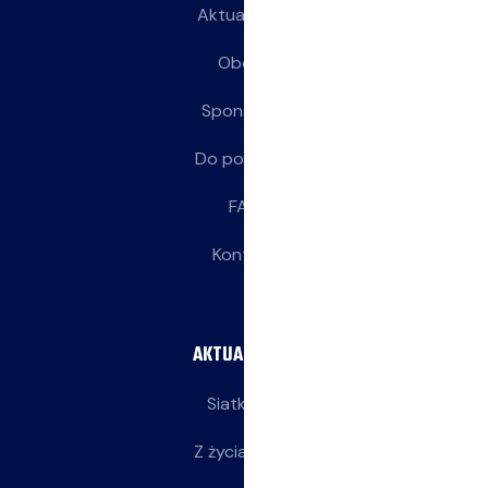
Aktualności
Obozy
Sponsorzy
Do pobrania
FAQ
Kontakt
AKTUALNOŚCI
Siatkarze
Z życia klubu