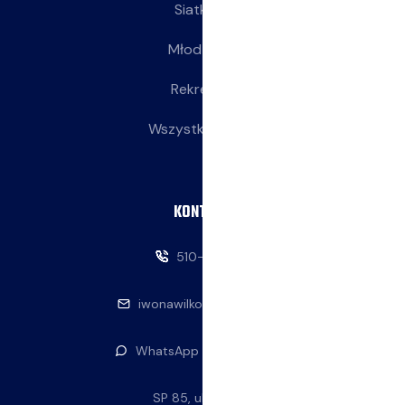
Siatkarki
Młodziczki
Rekreacja
Wszystkie wpisy
KONTAKT
510-146-069
iwonawilkowska@interia.pl
WhatsApp — napisz do nas
SP 85, ul. Stolema 59