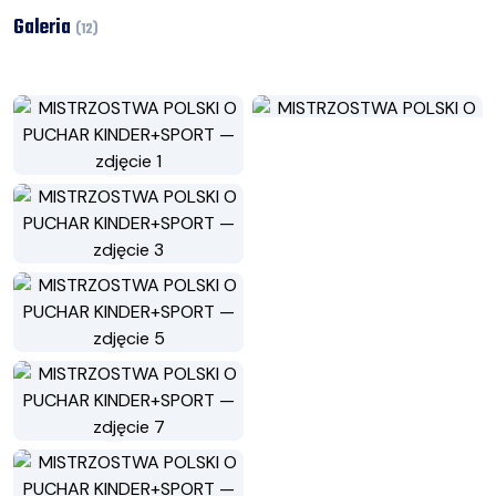
Galeria
(
12
)