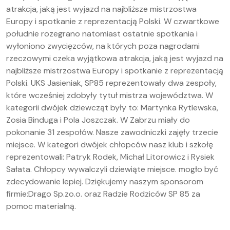
atrakcja, jaką jest wyjazd na najbliższe mistrzostwa
Europy i spotkanie z reprezentacją Polski. W czwartkowe
południe rozegrano natomiast ostatnie spotkania i
wyłoniono zwycięzców, na których poza nagrodami
rzeczowymi czeka wyjątkowa atrakcja, jaką jest wyjazd na
najbliższe mistrzostwa Europy i spotkanie z reprezentacją
Polski. UKS Jasieniak, SP85 reprezentowały dwa zespoły,
które wcześniej zdobyły tytuł mistrza województwa. W
kategorii dwójek dziewcząt były to: Martynka Rytlewska,
Zosia Binduga i Pola Joszczak. W Zabrzu miały do
pokonanie 31 zespołów. Nasze zawodniczki zajęły trzecie
miejsce. W kategori dwójek chłopców nasz klub i szkołę
reprezentowali: Patryk Rodek, Michał Litorowicz i Rysiek
Sałata. Chłopcy wywalczyli dziewiąte miejsce. mogło być
zdecydowanie lepiej. Dziękujemy naszym sponsorom
firmie:Drago Sp.zo.o. oraz Radzie Rodziców SP 85 za
pomoc materialną.