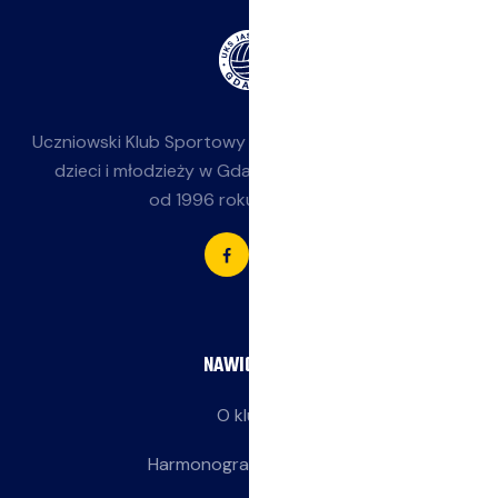
Uczniowski Klub Sportowy
Jasieniak
— siatkówka dla
dzieci i młodzieży w Gdańsku-Jasieniu. Działamy
od 1996 roku przy SP 85.
NAWIGACJA
O klubie
Harmonogram treningów