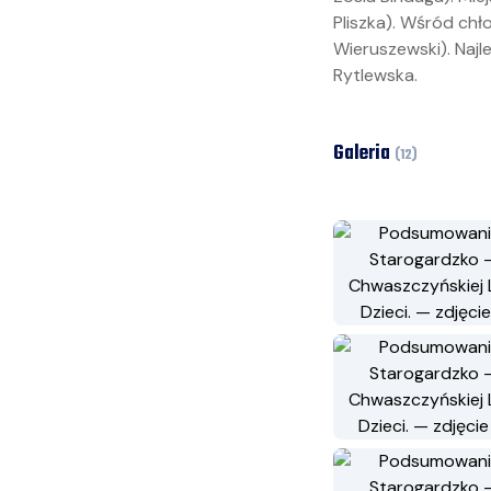
Pliszka). Wśród chło
Wieruszewski). Naj
Rytlewska.
Galeria
(
12
)