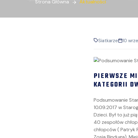
Strona Główna
Aktualności
Siatkarze
10 wrze
PIERWSZE MI
KATEGORII D
Podsumowanie Staro
10.09.2017 w Starog
Dzieci. Był to już 
40 zespołów chłopcó
chłopców ( Patryk R
Zosia Binduga). Miej