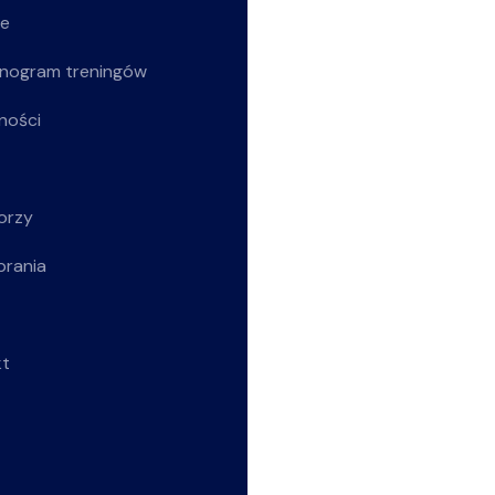
ie
Siatkarze
nogram treningów
Z życia klubu
ności
Siatkarki
Młodziczki
orzy
Rekreacja
brania
Wszystkie wpisy
kt