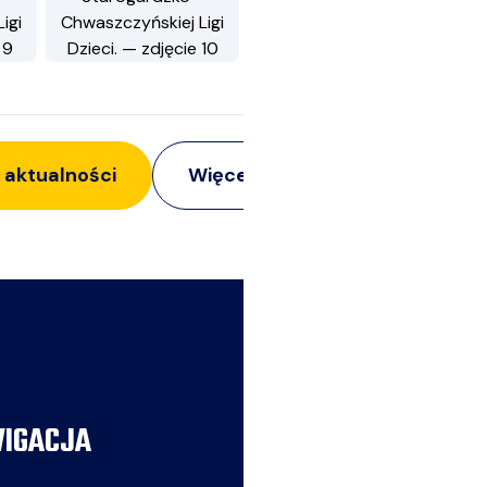
 aktualności
Więcej z:
Siatkarze
IGACJA
AKTUALNOŚCI