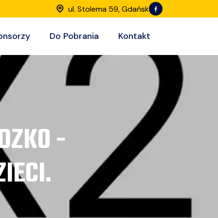
ul. Stolema 59, Gdańsk
onsorzy
Do Pobrania
Kontakt
DZKO -
IECI.