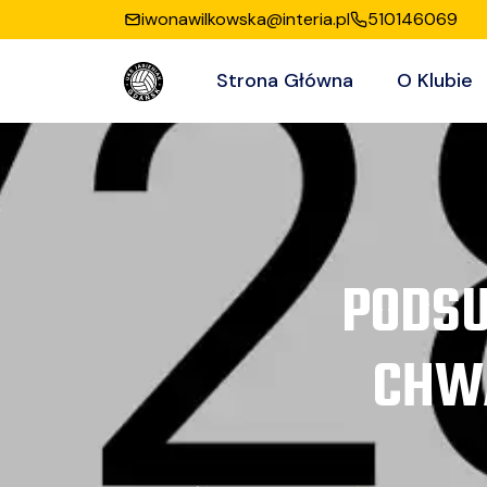
iwonawilkowska@interia.pl
510146069
Strona Główna
O Klubie
PODSU
CHWA