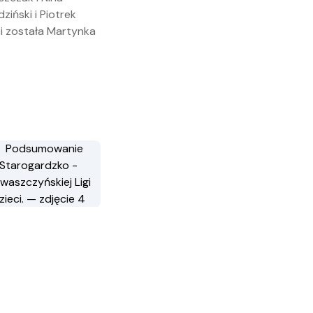
ziński i Piotrek
ci została Martynka