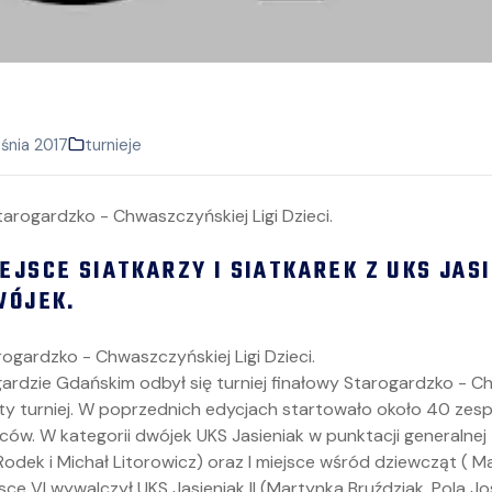
śnia 2017
turnieje
EJSCE SIATKARZY I SIATKAREK Z UKS JAS
WÓJEK.
gardzko - Chwaszczyńskiej Ligi Dzieci.
ardzie Gdańskim odbył się turniej finałowy Starogardzko - Ch
piąty turniej. W poprzednich edycjach startowało około 40 zes
w. W kategorii dwójek UKS Jasieniak w punktacji generalnej za
odek i Michał Litorowicz) oraz I miejsce wśród dziewcząt ( M
sce VI wywalczył UKS Jasieniak II (Martynka Bruździak, Pola Jo