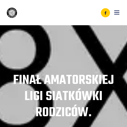
FINAŁ AMATORSKIEJ
LIGI SIATKÓWKI
RODZICÓW.