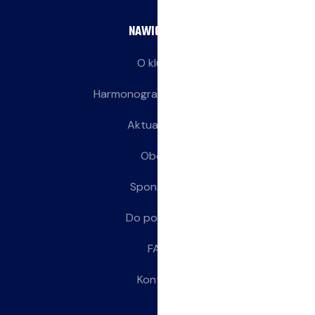
NAWIGACJA
O klubie
Harmonogram treningów
Aktualności
Obozy
Sponsorzy
Do pobrania
FAQ
Kontakt