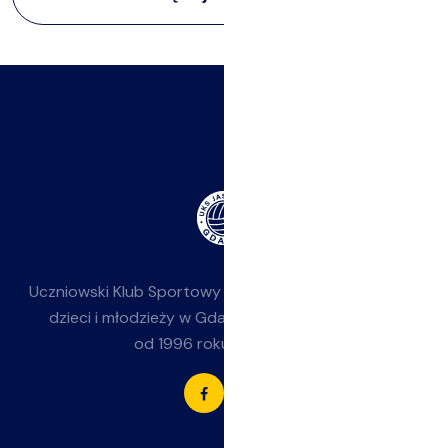
Uczniowski Klub Sportowy
Jasieniak
— siatkówka dla
dzieci i młodzieży w Gdańsku-Jasieniu. Działamy
od 1996 roku przy SP 85.