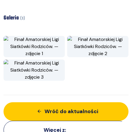
Galeria
(
3
)
Wróć do aktualności
Więcej z:
Imprezy