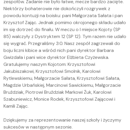
zespołów. Zadanie nie było łatwe, mecze bardzo zacięte.
Niektórzy bohaterowie nie dokończyli rozgrywek z
powodu kontuzji na boisku: pani Małgorzata Sałata i pan
Krzysztof Zając. Jednak pomimo okrojonego składu udało
im się dotrzeć do finału. W meczu o I miejsce Kojoty (SP
85) walczyły z Dystryktem 12 (SP 12). Tym razem nie udało
się wygrać. Przegraliśmy 3:0. Nasz zespół zagrzewali do
boju liczni kibice a wśród nich pani dyrektor Barbara
Gwizdała i pani wice dyrektor Elżbieta Czyżewska.
Gratulujemy naszym Kojotom: Krzysztofowi
Jakubiszakowi, Krzysztofowi Smolnik, Karolowi
Rytlewskiemu, Małgorzacie Sałata, Krzysztofowi Sałata,
Magdzie Urbańskiej, Marcinowi Sawickiemu, Małgorzacie
Bruździak, Piotrowi Bruździak Markowi Żuk, Karolowi
Szabuniewicz, Monice Rodek, Krzysztofowi Zającowi i
Kamili Zając.
Dziękujemy za reprezentowanie naszej szkoły i życzymy
sukcesów w następnym sezonie.