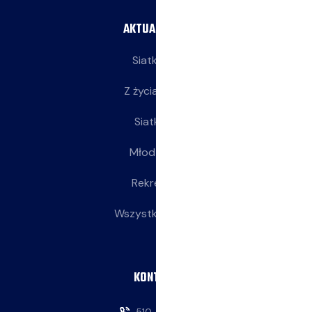
AKTUALNOŚCI
Siatkarze
Z życia klubu
Siatkarki
Młodziczki
Rekreacja
Wszystkie wpisy
KONTAKT
510-146-069