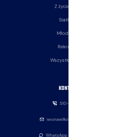
Z życia klubu
Siatkarki
Młodziczki
Rekreacja
Wszystkie wpisy
KONTAKT
510-146-069
iwonawilkowska@interia.pl
WhatsApp — napisz do nas