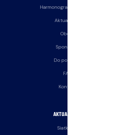
Harmonogram treningów
Aktualności
Obozy
Sponsorzy
Do pobrania
FAQ
Kontakt
AKTUALNOŚCI
Siatkarze