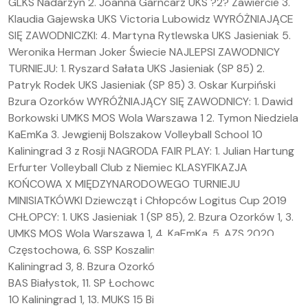
GLKS Nadarzyn 2. Joanna Garncarz UKS ?2? Zawiercie 3.
Klaudia Gajewska UKS Victoria Lubowidz WYRÓŻNIAJĄCE
SIĘ ZAWODNICZKI: 4. Martyna Rytlewska UKS Jasieniak 5.
Weronika Herman Joker Świecie NAJLEPSI ZAWODNICY
TURNIEJU: 1. Ryszard Sałata UKS Jasieniak (SP 85) 2.
Patryk Rodek UKS Jasieniak (SP 85) 3. Oskar Kurpiński
Bzura Ozorków WYRÓŻNIAJĄCY SIĘ ZAWODNICY: 1. Dawid
Borkowski UMKS MOS Wola Warszawa 1 2. Tymon Niedziela
KaEmKa 3. Jewgienij Bolszakow Volleyball School 10
Kaliningrad 3 z Rosji NAGRODA FAIR PLAY: 1. Julian Hartung
Erfurter Volleyball Club z Niemiec KLASYFIKAZJA
KOŃCOWA X MIĘDZYNARODOWEGO TURNIEJU
MINISIATKÓWKI Dziewcząt i Chłopców Logitus Cup 2019
CHŁOPCY: 1. UKS Jasieniak 1 (SP 85), 2. Bzura Ozorków 1, 3.
UMKS MOS Wola Warszawa 1, 4. KaEmKa, 5. AZS 2020
Częstochowa, 6. SSP Koszalin, 7. Rosja Volleyball School 10
Kaliningrad 3, 8. Bzura Ozorków 3, 9. UKS Jasieniak 2, 10.
BAS Białystok, 11. SP Łochowo, 12. Rosja Volleyball School
10 Kaliningrad 1, 13. MUKS 15 Białystok, 14. Niemcy Erfurter