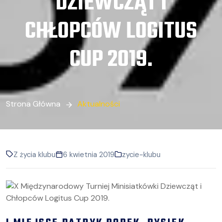
DZIEWCZĄT I
CHŁOPCÓW LOGITUS
CUP 2019.
Strona Główna
Aktualności
Z życia klubu
6 kwietnia 2019
zycie-klubu