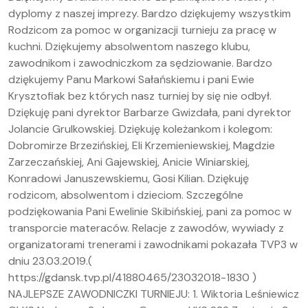
dyplomy z naszej imprezy. Bardzo dziękujemy wszystkim
Rodzicom za pomoc w organizacji turnieju za pracę w
kuchni. Dziękujemy absolwentom naszego klubu,
zawodnikom i zawodniczkom za sędziowanie. Bardzo
dziękujemy Panu Markowi Sałańskiemu i pani Ewie
Krysztofiak bez których nasz turniej by się nie odbył.
Dziękuję pani dyrektor Barbarze Gwizdała, pani dyrektor
Jolancie Grulkowskiej. Dziękuję koleżankom i kolegom:
Dobromirze Brzezińskiej, Eli Krzemieniewskiej, Magdzie
Zarzeczańskiej, Ani Gajewskiej, Anicie Winiarskiej,
Konradowi Januszewskiemu, Gosi Kilian. Dziękuję
rodzicom, absolwentom i dzieciom. Szczególne
podziękowania Pani Ewelinie Skibińskiej, pani za pomoc w
transporcie materaców. Relacje z zawodów, wywiady z
organizatorami trenerami i zawodnikami pokazała TVP3 w
dniu 23.03.2019.(
https://gdansk.tvp.pl/41880465/23032018-1830 )
NAJLEPSZE ZAWODNICZKI TURNIEJU: 1. Wiktoria Leśniewicz