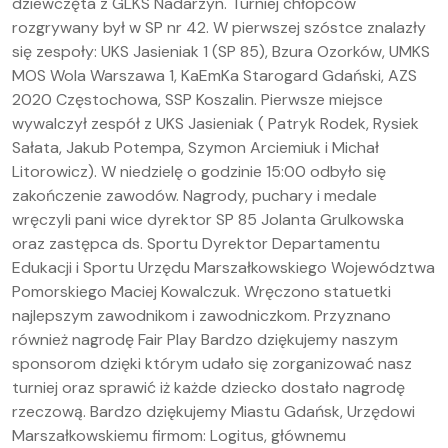
dziewczęta z GLKS Nadarzyn. Turniej chłopców
rozgrywany był w SP nr 42. W pierwszej szóstce znalazły
się zespoły: UKS Jasieniak 1 (SP 85), Bzura Ozorków, UMKS
MOS Wola Warszawa 1, KaEmKa Starogard Gdański, AZS
2020 Częstochowa, SSP Koszalin. Pierwsze miejsce
wywalczył zespół z UKS Jasieniak ( Patryk Rodek, Rysiek
Sałata, Jakub Potempa, Szymon Arciemiuk i Michał
Litorowicz). W niedzielę o godzinie 15:00 odbyło się
zakończenie zawodów. Nagrody, puchary i medale
wręczyli pani wice dyrektor SP 85 Jolanta Grulkowska
oraz zastępca ds. Sportu Dyrektor Departamentu
Edukacji i Sportu Urzędu Marszałkowskiego Województwa
Pomorskiego Maciej Kowalczuk. Wręczono statuetki
najlepszym zawodnikom i zawodniczkom. Przyznano
również nagrodę Fair Play Bardzo dziękujemy naszym
sponsorom dzięki którym udało się zorganizować nasz
turniej oraz sprawić iż każde dziecko dostało nagrodę
rzeczową. Bardzo dziękujemy Miastu Gdańsk, Urzędowi
Marszałkowskiemu firmom: Logitus, głównemu