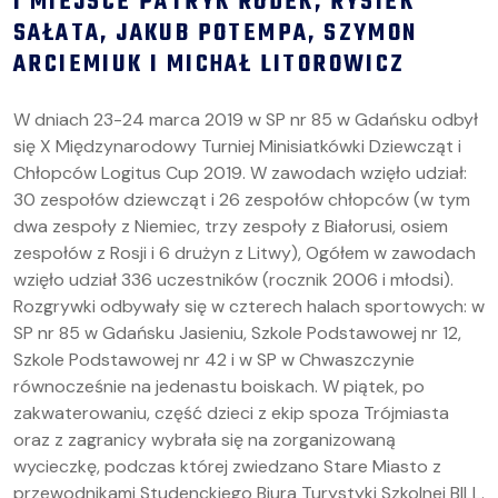
I MIEJSCE PATRYK RODEK, RYSIEK
SAŁATA, JAKUB POTEMPA, SZYMON
ARCIEMIUK I MICHAŁ LITOROWICZ
W dniach 23-24 marca 2019 w SP nr 85 w Gdańsku odbył
się X Międzynarodowy Turniej Minisiatkówki Dziewcząt i
Chłopców Logitus Cup 2019. W zawodach wzięło udział:
30 zespołów dziewcząt i 26 zespołów chłopców (w tym
dwa zespoły z Niemiec, trzy zespoły z Białorusi, osiem
zespołów z Rosji i 6 drużyn z Litwy), Ogółem w zawodach
wzięło udział 336 uczestników (rocznik 2006 i młodsi).
Rozgrywki odbywały się w czterech halach sportowych: w
SP nr 85 w Gdańsku Jasieniu, Szkole Podstawowej nr 12,
Szkole Podstawowej nr 42 i w SP w Chwaszczynie
równocześnie na jedenastu boiskach. W piątek, po
zakwaterowaniu, część dzieci z ekip spoza Trójmiasta
oraz z zagranicy wybrała się na zorganizowaną
wycieczkę, podczas której zwiedzano Stare Miasto z
przewodnikami Studenckiego Biura Turystyki Szkolnej BILL.