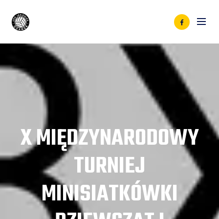
X MIĘDZYNARODOWY
TURNIEJ
MINISIATKÓWKI