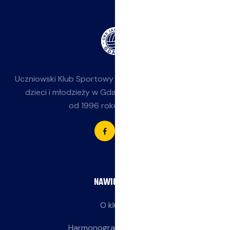
Uczniowski Klub Sportowy
Jasieniak
— siatkówka dla
dzieci i młodzieży w Gdańsku-Jasieniu. Działamy
od 1996 roku przy SP 85.
NAWIGACJA
O klubie
Harmonogram treningów