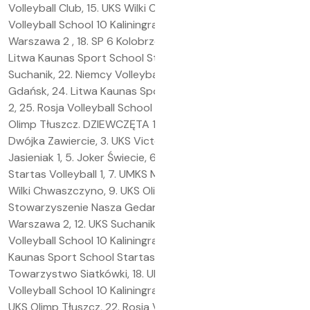
Volleyball Club, 15. UKS Wilki Chwaszczyno, 16. Rosja
Volleyball School 10 Kaliningrad 2, 17. UMKS MOS Wola
Warszawa 2 , 18. SP 6 Kolobrzeg, 19. UKS SP 2 Milicz, 20.
Litwa Kaunas Sport School Startas Volleyball 1, 21. UKS
Suchanik, 22. Niemcy Volleyball Club Gotha, 23. SP 85
Gdańsk, 24. Litwa Kaunas Sport School Startas Volleyball
2, 25. Rosja Volleyball School 10 Kaliningrad 4, 26. UKS
Olimp Tłuszcz. DZIEWCZĘTA 1. GLKS Nadarzyn, 2. MKS
Dwójka Zawiercie, 3. UKS Victoria Lubowidz, 4. UKS
Jasieniak 1, 5. Joker Świecie, 6. Litwa Kaunas Sport School
Startas Volleyball 1, 7. UMKS MOS Wola Warszawa 1, 8. UKS
Wilki Chwaszczyno, 9. UKS Olimpik Mońki, 10.
Stowarzyszenie Nasza Gedania, 11. UMKS MOS Wola
Warszawa 2, 12. UKS Suchanik, 13. UKS Salos Ełk, 14. Rosja
Volleyball School 10 Kaliningrad 4, 15. APS Rumia, 16. Litwa
Kaunas Sport School Startas Volleyball 2, 17. Włocławskie
Towarzystwo Siatkówki, 18. UKS Libero Banie, 19. Rosja
Volleyball School 10 Kaliningrad 3, 20. UKS Jasieniak 2, 21.
UKS Olimp Tłuszcz, 22. Rosja Volleyball School 10