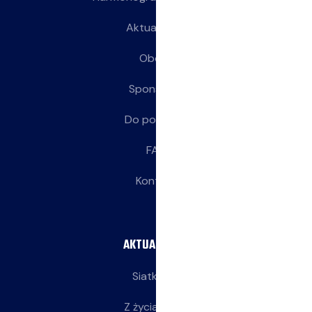
Aktualności
Obozy
Sponsorzy
Do pobrania
FAQ
Kontakt
AKTUALNOŚCI
Siatkarze
Z życia klubu