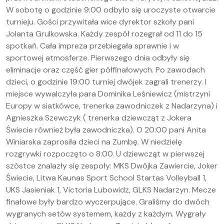
W sobotę o godzinie 9:00 odbyło się uroczyste otwarcie
turnieju. Gości przywitała wice dyrektor szkoły pani
Jolanta Grulkowska. Każdy zespół rozegrał od 11 do 15
spotkań. Cała impreza przebiegała sprawnie i w
sportowej atmosferze. Pierwszego dnia odbyły się
eliminacje oraz część gier półfinałowych. Po zawodach
dzieci, o godzinie 19:00 turniej dwójek zagrali trenerzy. I
miejsce wywalczyła para Dominika Leśniewicz (mistrzyni
Europy w siatkówce, trenerka zawodniczek z Nadarzyna) i
Agnieszka Szewczyk ( trenerka dziewcząt z Jokera
Świecie również była zawodniczka). O 20:00 pani Anita
Winiarska zaprosiła dzieci na Zumbę. W niedzielę
rozgrywki rozpoczęto o 8:00. U dziewcząt w pierwszej
szóstce znalazły się zespoły: MKS Dwójka Zawiercie, Joker
Świecie, Litwa Kaunas Sport School Startas Volleyball 1,
UKS Jasieniak 1, Victoria Lubowidz, GLKS Nadarzyn. Mecze
finałowe były bardzo wyczerpujące. Graliśmy do dwóch
wygranych setów systemem, każdy z każdym. Wygrały