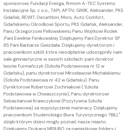
sponsorowi, Fundacji Energa, firmom A-TEC Systemy
Instalacyjne Sp. z o.o., TAPI, APTIV, GIWK, Aleksander, PKS
Gdańsk, REWIT, Decathlon, Mors, Auto Comfort,
Gdańskiemu Ośrodkowi Sportu, PKS Gdańsk, Aleksander,
Panu Grzegorzowi Pellowskiemu Panu Wojtkowi Rodek
,Pani Ewelinie Fenikowskiej. Dziękujemy Pani Dyrektor SP
85 Pani Barbarze Gwizdała. Dziękujemy dyrektorom i
pracownikom szkół, które nieodpłatnie udostępniły nam
sale gimnastyczne w swoich szkołach: pani dyrektor
Iwonie Furmańczyk (Szkoła Podstawowa nr 12 w
Gdańsku), panu dyrektorowi Mirosławowi Michalskiemu
(Szkoła Podstawowa nr 42 w Gdańsku). Panu
Dyrektorowi Robertowi Zochniakowi ( Szkoła
Podstawowa w Chwaszczynie), Panu dyrektorowi
Sebastianowi Krawczykowi (Pozytywna Szkoła
Podstawowa) za wypożyczenie materacy. Dziękujemy
pracownikom Studenckiego Biura Turystycznego ?BILL"
dzięki którym dzieci mogły poznać nasze miasto.
Dziękujemy Drukarni MISIURO za pamiątkowe foldery i