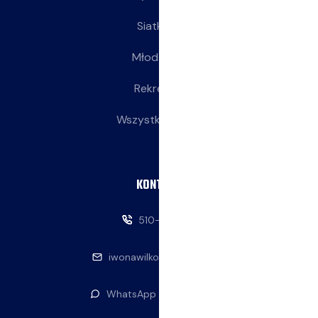
Siatkarki
Młodziczki
Rekreacja
Wszystkie wpisy
KONTAKT
510-146-069
iwonawilkowska@interia.pl
WhatsApp — napisz do nas