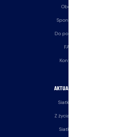
Obozy
Sponsorzy
Do pobrania
FAQ
Kontakt
AKTUALNOŚCI
Siatkarze
Z życia klubu
Siatkarki