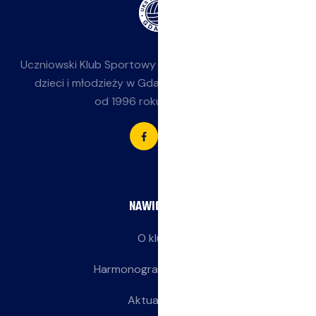
Uczniowski Klub Sportowy
Jasieniak
— siatkówka dla
dzieci i młodzieży w Gdańsku-Jasieniu. Działamy
od 1996 roku przy SP 85.
NAWIGACJA
O klubie
Harmonogram treningów
Aktualności