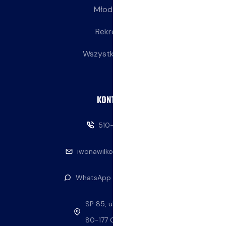
Młodziczki
Rekreacja
Wszystkie wpisy
KONTAKT
510-146-069
iwonawilkowska@interia.pl
WhatsApp — napisz do nas
SP 85, ul. Stolema 59
80-177 Gdańsk