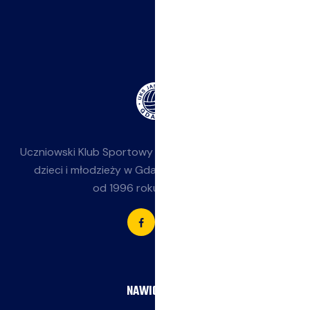
Uczniowski Klub Sportowy
Jasieniak
— siatkówka dla
dzieci i młodzieży w Gdańsku-Jasieniu. Działamy
od 1996 roku przy SP 85.
NAWIGACJA