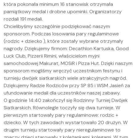
która pokonała minimum 16 stanowisk otrzymała
pamiątkowy medal i drobne upominki. Organizatorzy
rozdali 191 medali.
Chcielibyśmy szczególnie podziękować naszym
sponsorom. Podczas losowania pary regulaminowe
(rodzic + dziecko ), które zostały wybrane otrzymały
nagrody. Dziękujemy firmom: Decathlon Kartuska, Good
Luck Club, Pizzerii Rimini, właścicielom myjni
samochodowej Makurat, MOSiR i Pizza Hut. Dzięki naszym
sponsorom mogliśmy wręczyć uczestnikom festynu i
turnieju dwójek siatkarskich wiele atrakcyjnych nagród.
Dziękujemy Radzie Rodziców przy SP 85 i WSM Jasień za
ufundowanie medali dla uczestników naszej zabawy.
O godzinie 14:40 zakończył się Rodzinny Turniej Dwójek
Siatkarskich. Równolegle toczyły się dwa turnieje. W
pierwszym startowały pary regulaminowe: rodzic +
dziecko. W tych zawodach wystartowało 20 drużyn. W
drugim turnieju startowały pary nieregulaminowe to
znaczy dzieci starowały z koleżankami, kolegami. W tym