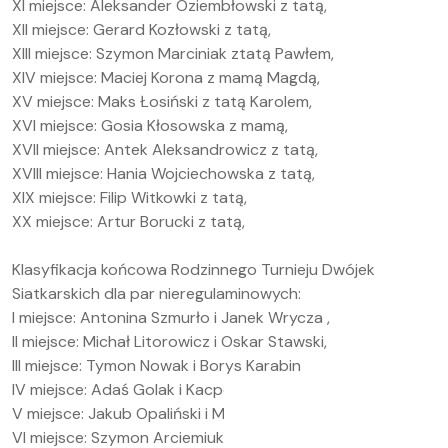
XI miejsce: Aleksander Oziembłowski z tatą,
XII miejsce: Gerard Kozłowski z tatą,
XIII miejsce: Szymon Marciniak ztatą Pawłem,
XIV miejsce: Maciej Korona z mamą Magdą,
XV miejsce: Maks Łosiński z tatą Karolem,
XVI miejsce: Gosia Kłosowska z mamą,
XVII miejsce: Antek Aleksandrowicz z tatą,
XVIII miejsce: Hania Wojciechowska z tatą,
XIX miejsce: Filip Witkowki z tatą,
XX miejsce: Artur Borucki z tatą,
Klasyfikacja końcowa Rodzinnego Turnieju Dwójek
Siatkarskich dla par nieregulaminowych:
I miejsce: Antonina Szmurło i Janek Wrycza ,
II miejsce: Michał Litorowicz i Oskar Stawski,
III miejsce: Tymon Nowak i Borys Karabin
IV miejsce: Adaś Golak i Kacper Bagiński,
V miejsce: Jakub Opaliński i Maciej Zając,
VI miejsce: Szymon Arciemiuk i Małgosia Rodzoch,