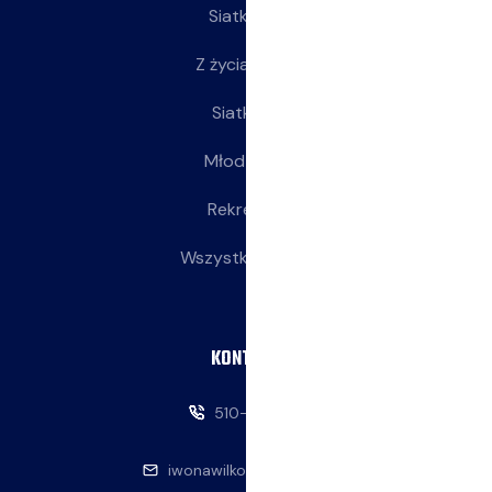
Siatkarze
Z życia klubu
Siatkarki
Młodziczki
Rekreacja
Wszystkie wpisy
KONTAKT
510-146-069
iwonawilkowska@interia.pl