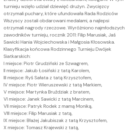
turnieju wzięło udział dziewięć drużyn. Zwycięzcy
otrzymali puchary, które ufundowała Rada Rodziców
Wszyscy zostali obdarowani medalami, a najlepsi
otrzymali nagrody rzeczowe. Wyróżniono najmłodszych
zawodników turnieju, rocznik 2011: Filip Marusiak, Jaś
Sawicki Hania Wojciechowska i Małgosia Kłosowska.
Klasyfikacja końcowa Rodzinnego Turnieju Dwójek
Siatkarskich:
I miejsce: Piotr Grudziński ze Szwagrem,
II miejsce: Jakub Łosiński z tatą Karolem,
III miejsce: Ryś Sałata z tatą Krzysztofem,
IV miejsce: Piotr Wieruszewski z tatą Markiem,
V miejsce: Martynka Bruździak z bratem,
VI miejsce: Janek Sawicki z tatą Marcinem,
VII miejsce: Patryk Rodek z mamą Moniką,
VIII miejsce: Filip Marusiak z tatą,
IX miejsce: Błażej Jakubiszak z tatą Krzysztofem,
X miejsce: Tomasz Krajewski z tatą,