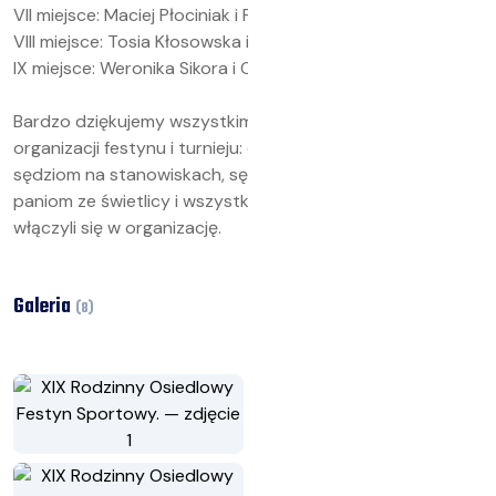
VII miejsce: Maciej Płociniak i Franek Kłosowski
VIII miejsce: Tosia Kłosowska i Agata Nieradko,
IX miejsce: Weronika Sikora i Oliwia Sikora,
Bardzo dziękujemy wszystkim którzy pomogli w
organizacji festynu i turnieju: obsłudze muzycznej,
sędziom na stanowiskach, sędziom na sali gimnastycznej,
paniom ze świetlicy i wszystkim nauczycielom którzy
włączyli się w organizację.
Galeria
(
8
)