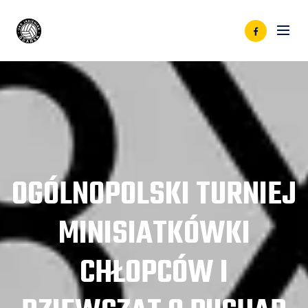
OGÓLNOPOLSKI TURNIEJ
MINISIATKÓWKI
CHŁOPCÓW I