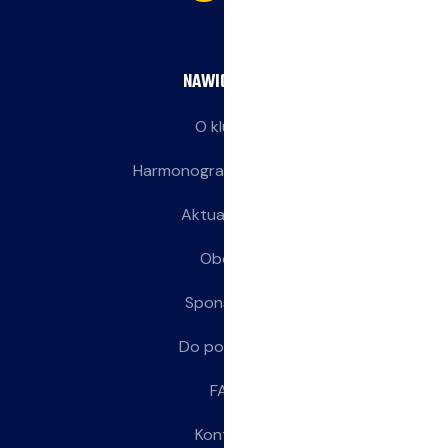
NAWIGACJA
O klubie
Harmonogram treningów
Aktualności
Obozy
Sponsorzy
Do pobrania
FAQ
Kontakt