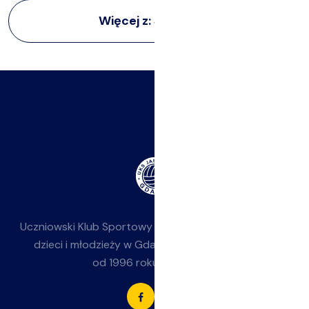
Więcej z:
Siatkarze
Uczniowski Klub Sportowy
Jasieniak
— siatkówka dla
dzieci i młodzieży w Gdańsku-Jasieniu. Działamy
od 1996 roku przy SP 85.