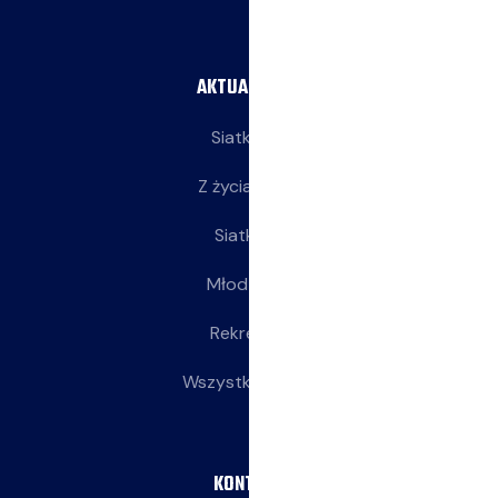
AKTUALNOŚCI
Siatkarze
Z życia klubu
Siatkarki
Młodziczki
Rekreacja
Wszystkie wpisy
KONTAKT