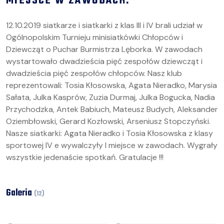
MIEJSCE W ZAWODACH.
12.10.2019 siatkarze i siatkarki z klas III i IV brali udział w
Ogólnopolskim Turnieju minisiatkówki Chłopców i
Dziewcząt o Puchar Burmistrza Lęborka. W zawodach
wystartowało dwadzieścia pięć zespołów dziewcząt i
dwadzieścia pięć zespołów chłopców. Nasz klub
reprezentowali: Tosia Kłosowska, Agata Nieradko, Marysia
Sałata, Julka Kasprów, Zuzia Durmaj, Julka Bogucka, Nadia
Przychodzka, Antek Babiuch, Mateusz Budych, Aleksander
Oziembłowski, Gerard Kozłowski, Arseniusz Stopczyński.
Nasze siatkarki: Agata Nieradko i Tosia Kłosowska z klasy
sportowej IV e wywalczyły I miejsce w zawodach. Wygrały
wszystkie jedenaście spotkań. Gratulacje !!!
Galeria
(
12
)