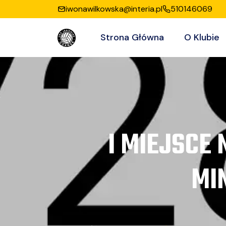
iwonawilkowska@interia.pl
510146069
Strona Główna
O Klubie
I MIEJSCE
MI