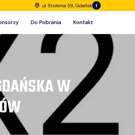
ul. Stolema 59, Gdańsk
onsorzy
Do Pobrania
Kontakt
 GDAŃSKA W
CÓW