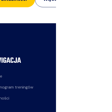
IGACJA
AKTUALNOŚCI
ie
Siatkarze
nogram treningów
Z życia klubu
ności
Siatkarki
Młodziczki