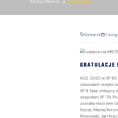
Strona Główna
Aktualności
Siatkarze
7 lute
GRATULACJE !
6.02. 2020 w SP 85 
zawodach wzięło udzi
SP 8. Nasi chłopcy 
zespołem SP 79. P
została mistrzem G
Aszyk, Maciej Koron
Kłosowski, Jan Krec