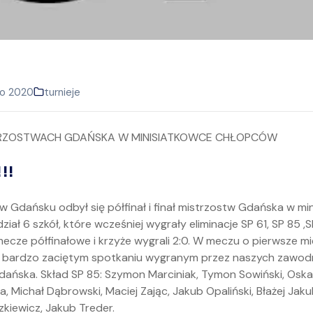
go 2020
turnieje
!!
w Gdańsku odbył się półfinał i finał mistrzostw Gdańska w mi
ał 6 szkół, które wcześniej wygrały eliminacje SP 61, SP 85 ,SP
mecze półfinałowe i krzyże wygrali 2:0. W meczu o pierwsze mi
o bardzo zaciętym spotkaniu wygranym przez naszych zawod
dańska. Skład SP 85: Szymon Marciniak, Tymon Sowiński, Oska
a, Michał Dąbrowski, Maciej Zając, Jakub Opaliński, Błażej Jaku
zkiewicz, Jakub Treder.