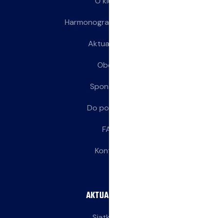
O klubie
Harmonogram treningów
Aktualności
Obozy
Sponsorzy
Do pobrania
FAQ
Kontakt
AKTUALNOŚCI
Siatkarze