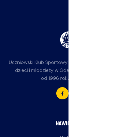
Uczniowski Klub Sportowy
Jasieniak
— siatkówka dla
dzieci i młodzieży w Gdańsku-Jasieniu. Działamy
od 1996 roku przy SP 85.
NAWIGACJA