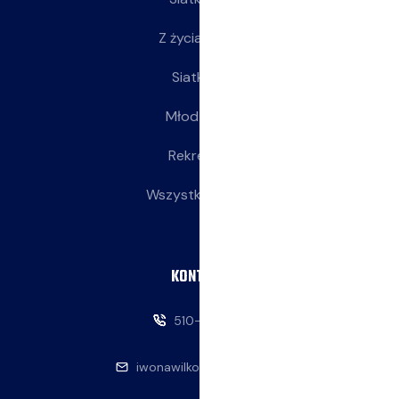
Z życia klubu
Siatkarki
Młodziczki
Rekreacja
Wszystkie wpisy
KONTAKT
510-146-069
iwonawilkowska@interia.pl