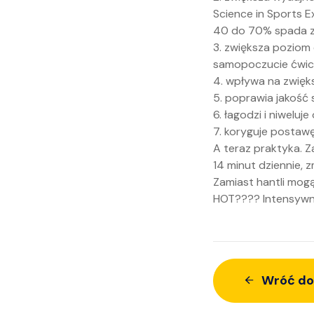
Science in Sports E
40 do 70% spada z
3. zwiększa poziom
samopoczucie ćwic
4. wpływa na zwięks
5. poprawia jakość 
6. łagodzi i niweluj
7. koryguje postawę
A teraz praktyka. 
14 minut dziennie, 
Zamiast hantli mogą
HOT???? Intensywn
Wróć do