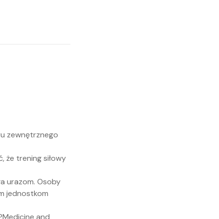
ru zewnętrznego
, że trening siłowy
iega urazom. Osoby
im jednostkom
?Medicine and