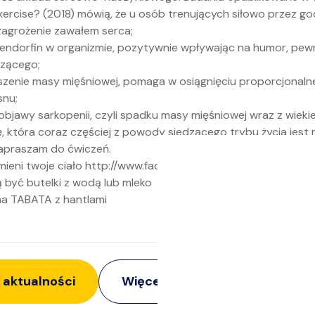
xercise? (2018) mówią, że u osób trenujących siłowo przez go
agrożenie zawałem serca;
 endorfin w organizmie, pozytywnie wpływając na humor, pewn
zącego;
zenie masy mięśniowej, pomaga w osiągnięciu proporcjonalnej
snu;
e objawy sarkopenii, czyli spadku masy mięśniowej wraz z wieki
, która coraz częściej z powody siedzącego trybu życia jest 
Zapraszam do ćwiczeń.
zmieni twoje ciało http://www.facebook.com/twojecialo
 być butelki z wodą lub mleko
a TABATA z hantlami
 aktualności
Więcej z:
Imprezy