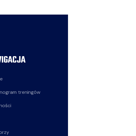
IGACJA
AKTUALNOŚCI
ie
Siatkarze
nogram treningów
Z życia klubu
ności
Siatkarki
Młodziczki
orzy
Rekreacja