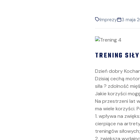
Imprezy
3 maja 
TRENING SIŁY
Dzień dobry Kochan
Dzisiaj cechą moto
siła ? zdolność mi
Jakie korzyści mogę
Na przestrzeni lat 
ma wiele korzyści. P
1. wpływa na zwięks
cierpiące na artre
treningów siłowych;
2. zwiększa wydajn