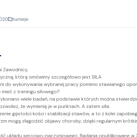
2020
turnieje
.
i Zawodnicy,
ryczną, którą omówimy szczegółowo jest SIŁA
ęśni do wykonywania wybranej pracy pomimo stawianego opo
 mieć z treningu siłowego?
wykonano wiele badań, na podstawie których można stwierdzić
ozwolisz, że wymienię je w punktach. A zatem siła:
zenie gęstości kości i stabilizacji stawów, a to z kolei zapob
tyzm mogą złagodzić objawy choroby, dzięki regularnym krótk
ość układu sercowo-naczyniowego. Badania opublikowane w 