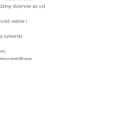
dzinę dziennie aż od
ość siebie i
 sylwetki;
em;
nieprawidłowa.