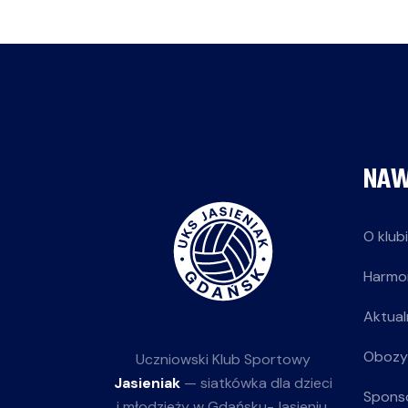
NAW
O klub
Harmo
Aktual
Obozy
Uczniowski Klub Sportowy
Jasieniak
— siatkówka dla dzieci
Spons
i młodzieży w Gdańsku-Jasieniu.