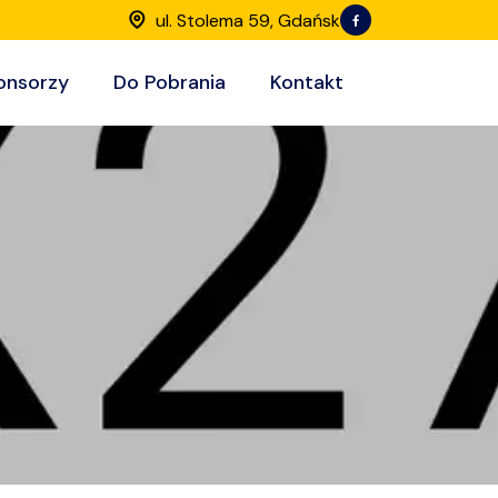
ul. Stolema 59, Gdańsk
onsorzy
Do Pobrania
Kontakt