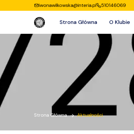
iwonawilkowska@interia.pl
510146069
Strona Główna
O Klubie
Strona Główna
Aktualności