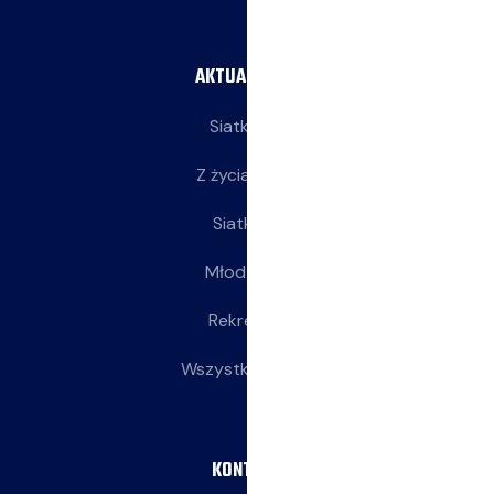
AKTUALNOŚCI
Siatkarze
Z życia klubu
Siatkarki
Młodziczki
Rekreacja
Wszystkie wpisy
KONTAKT