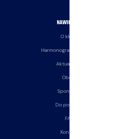
NAWIGACJA
O klubie
Harmonogram treningów
Aktualności
Obozy
Sponsorzy
Do pobrania
FAQ
Kontakt