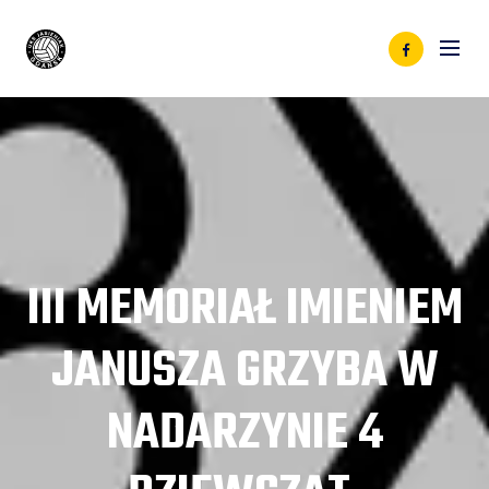
III MEMORIAŁ IMIENIEM
JANUSZA GRZYBA W
NADARZYNIE 4