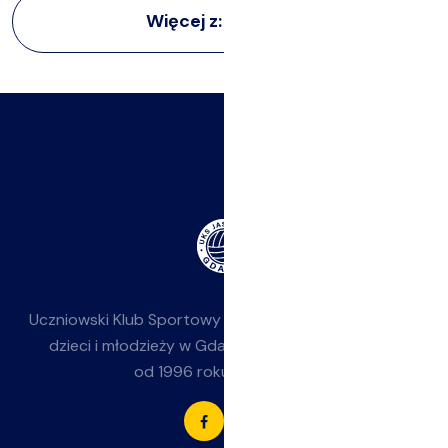
Więcej z:
Siatkarki
Uczniowski Klub Sportowy
Jasieniak
— siatkówka dla
dzieci i młodzieży w Gdańsku-Jasieniu. Działamy
od 1996 roku przy SP 85.