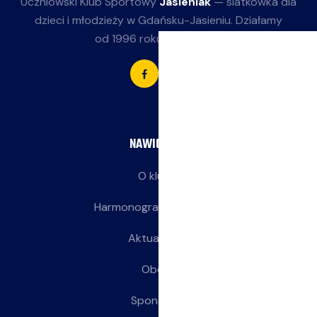
Uczniowski Klub Sportowy
Jasieniak
— siatkówka dla
dzieci i młodzieży w Gdańsku-Jasieniu. Działamy
od 1996 roku przy SP 85.
NAWIGACJA
O klubie
Harmonogram treningów
Aktualności
Obozy
Sponsorzy