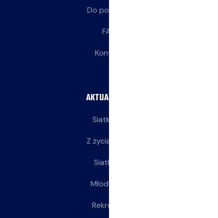
Do pobrania
FAQ
Kontakt
AKTUALNOŚCI
Siatkarze
Z życia klubu
Siatkarki
Młodziczki
Rekreacja