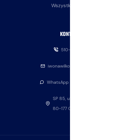
Wszystkie wpisy
KONTAKT
510-146-069
iwonawilkowska@interia.pl
WhatsApp — napisz do nas
SP 85, ul. Stolema 59
80-177 Gdańsk