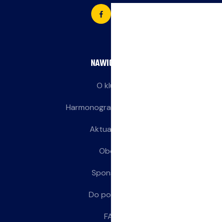
NAWIGACJA
O klubie
Harmonogram treningów
Aktualności
Obozy
Sponsorzy
Do pobrania
FAQ