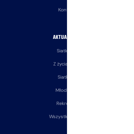
Kontakt
AKTUALNOŚCI
Siatkarze
Z życia klubu
Siatkarki
Młodziczki
Rekreacja
Wszystkie wpisy