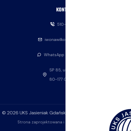
KONTAKT
510-146-069
iwonawilkowska@interia.pl
WhatsApp — napisz do nas
SP 85, ul. Stolema 59
80-177 Gdańsk
©
2026
UKS Jasieniak Gdańsk. Wszelkie prawa zastrzeżone.
Strona zaprojektowana i wykonana przez
ok4YOU